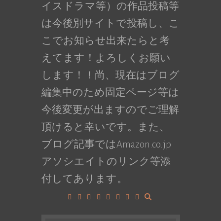
イスドラマ等）の作品投稿等
は今後別サイトで投稿し、こ
こでお知らせ出来たらと考
えてます！よろしくお願い
します！！尚、現在はブログ
編集中のため固定ページ等は
今後変更が出ますのでご理解
頂けると幸いです。また、
ブログ記事ではAmazon.co.jp
アソシエイトのリンク等添
付してあります。
Facebook
Google+
LinkedIn
Instagram
YouTube
Pinterest
Tumblr
VK