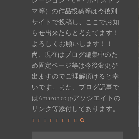
レーション・CM・ボイスドラ
マ等）の作品投稿等は今後別
サイトで投稿し、ここでお知
らせ出来たらと考えてます！
よろしくお願いします！！
尚、現在はブログ編集中のた
め固定ページ等は今後変更が
出ますのでご理解頂けると幸
いです。また、ブログ記事で
はAmazon.co.jpアソシエイトの
リンク等添付してあります。
Facebook
Google+
LinkedIn
Instagram
YouTube
Pinterest
Tumblr
VK