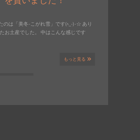
」を貰いました！
のは「美冬-こがれ雪」です(^_-)-☆ あり
たお土産でした。 中はこんな感じです
もっと見る