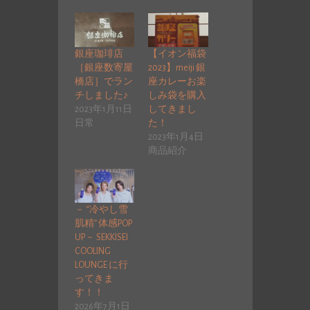
銀座珈琲店
【イオン福袋
［銀座数寄屋
2023】meiji 銀
橋店］でラン
座カレーお楽
チしました♪
しみ袋を購入
2023年1月11日
してきまし
日常
た！
2023年1月4日
商品紹介
－ “冷やし雪
肌精” 体感POP
UP－ SEKKISEI
COOLING
LOUNGE に行
ってきま
す！！
2026年7月1日