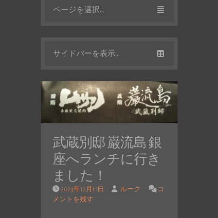
ページを選択...
サイドバーを表示...
武蔵別邸 巌流島 銀
座へランチに行き
ました！
2023年12月11日
ルーク
コ
メントを残す