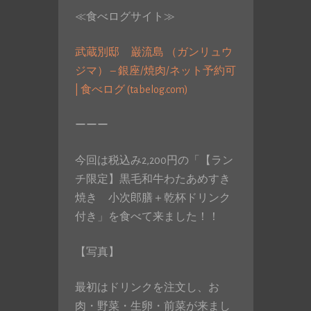
≪食べログサイト≫
武蔵別邸 巌流島 （ガンリュウ
ジマ） – 銀座/焼肉/ネット予約可
| 食べログ (tabelog.com)
ーーー
今回は税込み2,200円の「【ラン
チ限定】黒毛和牛わたあめすき
焼き 小次郎膳＋乾杯ドリンク
付き」を食べて来ました！！
【写真】
最初はドリンクを注文し、お
肉・野菜・生卵・前菜が来まし