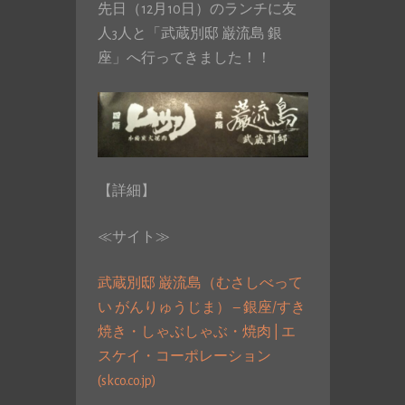
先日（12月10日）のランチに友
人3人と「武蔵別邸 巌流島 銀
座」へ行ってきました！！
【詳細】
≪サイト≫
武蔵別邸 巌流島（むさしべって
い がんりゅうじま） – 銀座/すき
焼き・しゃぶしゃぶ・焼肉 | エ
スケイ・コーポレーション
(skco.co.jp)