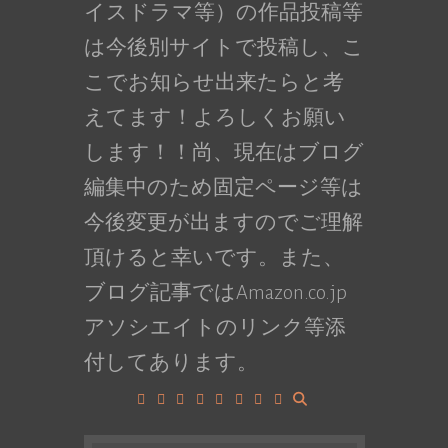
イスドラマ等）の作品投稿等
は今後別サイトで投稿し、こ
こでお知らせ出来たらと考
えてます！よろしくお願い
します！！尚、現在はブログ
編集中のため固定ページ等は
今後変更が出ますのでご理解
頂けると幸いです。また、
ブログ記事ではAmazon.co.jp
アソシエイトのリンク等添
付してあります。
Facebook
Google+
LinkedIn
Instagram
YouTube
Pinterest
Tumblr
VK