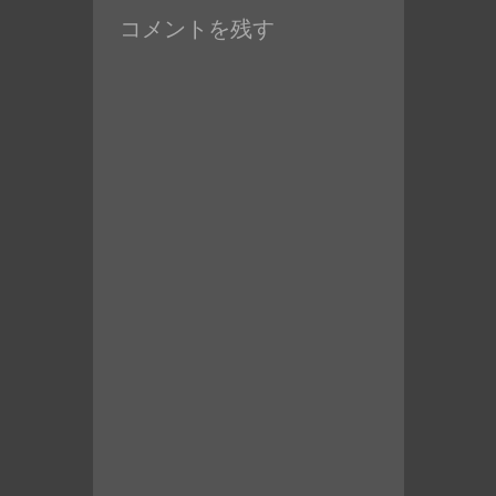
の
コメントを残す
投
稿: