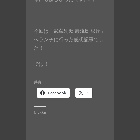
ーーー
今回は「武蔵別邸 巌流島 銀座」
へランチに行った感想記事でし
た！
では！
共有:
Facebook
X
いいね: