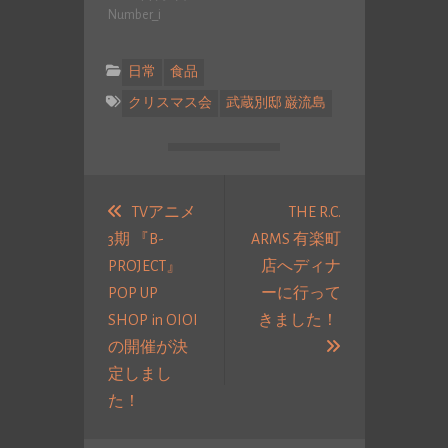
Number_i
日常
食品
クリスマス会
武蔵別邸 巌流島
投
稿
TVアニメ
THE R.C.
3期 『B-
ARMS 有楽町
ナ
PROJECT』
店へディナ
ビ
POP UP
ーに行って
ゲ
SHOP in OIOI
きました！
ー
次
の開催が決
シ
の
定しまし
ョ
過
投
た！
ン
去
稿: