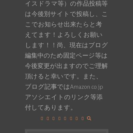
イスドラマ等）の作品投稿等
は今後別サイトで投稿し、こ
こでお知らせ出来たらと考
えてます！よろしくお願い
します！！尚、現在はブログ
編集中のため固定ページ等は
今後変更が出ますのでご理解
頂けると幸いです。また、
ブログ記事ではAmazon.co.jp
アソシエイトのリンク等添
付してあります。
Facebook
Google+
LinkedIn
Instagram
YouTube
Pinterest
Tumblr
VK