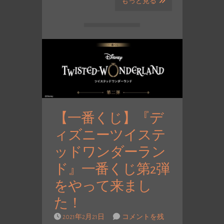
もっと見る
【一番くじ】『デ
ィズニーツイステ
ッドワンダーラン
ド』一番くじ第2弾
をやって来まし
た！
2021年2月21日
コメントを残