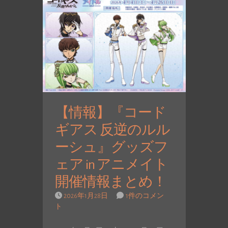
【情報】『コード
ギアス 反逆のルル
ーシュ』グッズフ
ェア in アニメイト
開催情報まとめ！
2026年1月28日
1件のコメン
ト