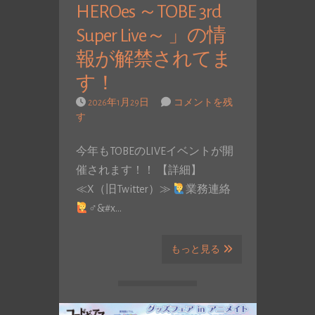
HEROes ～TOBE 3rd
Super Live～ 」の情
報が解禁されてま
す！
2026年1月29日
コメントを残
す
今年もTOBEのLIVEイベントが開
催されます！！ 【詳細】
≪X（旧Twitter）≫
業務連絡
‍♂&#x…
もっと見る