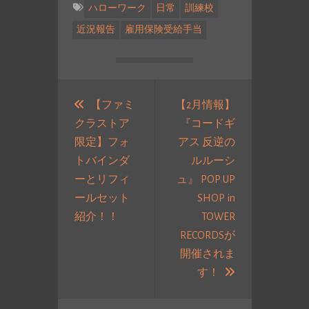
ハローワーク
日常
訓練校
近況報告
雇用保険受給手当
投
稿
【ファミ
【2月情報】
クラストア
『コードギ
ナ
限定】フォ
アス 反逆の
ビ
トバインダ
ルルーシ
ゲ
ーとリフィ
ュ』 POP UP
ー
ールセット
SHOP in
シ
過
紹介！！
TOWER
ョ
去
RECORDSが
ン
の
開催されま
投
次
す！
稿:
の
投