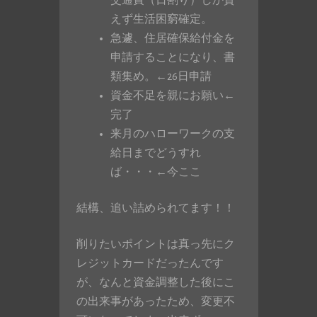
交通費（日割り）しか貰
えず生活困窮確定。
急遽、住居確保給付金を
申請することになり、書
類集め。←26日申請
資金不足を親にお願い←
完了
来月のハローワークの支
給日までどうすれ
ば・・・←今ここ
結構、追い詰められてます！！
削りたいポイントは真っ先にク
レジットカードだったんです
が、なんと資金調整した後にこ
の出来事があったため、変更不