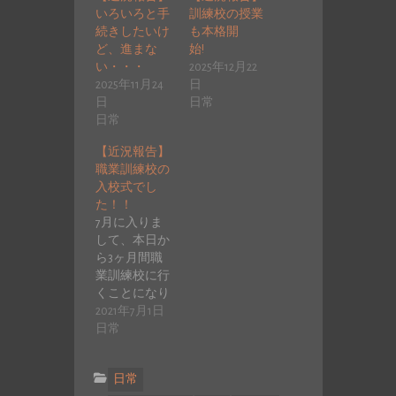
いろいろと手
訓練校の授業
続きしたいけ
も本格開
ど、進まな
始!
い・・・
2025年12月22
2025年11月24
日
日
日常
日常
【近況報告】
職業訓練校の
入校式でし
た！！
7月に入りま
して、本日か
ら3ヶ月間職
業訓練校に行
くことになり
ました(^-^)/
2021年7月1日
入校式に雨の
日常
中行って…
日常