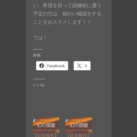
い、希望を持って訓練校に通う
予定の方は、細かい確認をする
ことをおススメします！！
では！
共有:
Facebook
X
いいね:
【近況報告】
【近況報告】