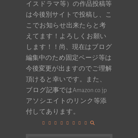
イスドラマ等）の作品投稿等
は今後別サイトで投稿し、こ
こでお知らせ出来たらと考
えてます！よろしくお願い
します！！尚、現在はブログ
編集中のため固定ページ等は
今後変更が出ますのでご理解
頂けると幸いです。また、
ブログ記事ではAmazon.co.jp
アソシエイトのリンク等添
付してあります。
Facebook
Google+
LinkedIn
Instagram
YouTube
Pinterest
Tumblr
VK