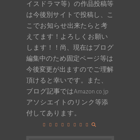
イスドラマ等）の作品投稿等
は今後別サイトで投稿し、こ
こでお知らせ出来たらと考
えてます！よろしくお願い
します！！尚、現在はブログ
編集中のため固定ページ等は
今後変更が出ますのでご理解
頂けると幸いです。また、
ブログ記事ではAmazon.co.jp
アソシエイトのリンク等添
付してあります。
Facebook
Google+
LinkedIn
Instagram
YouTube
Pinterest
Tumblr
VK