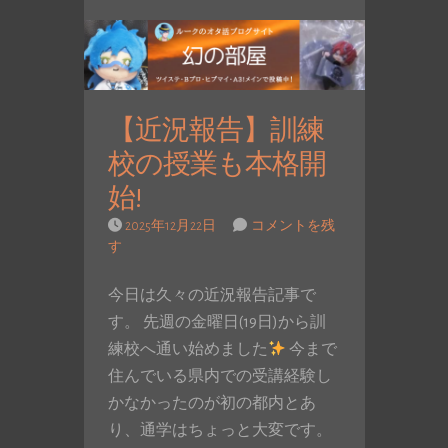
【近況報告】訓練
校の授業も本格開
始!
2025年12月22日
コメントを残
す
今日は久々の近況報告記事で
す。 先週の金曜日(19日)から訓
練校へ通い始めました
今まで
住んでいる県内での受講経験し
かなかったのが初の都内とあ
り、通学はちょっと大変です。