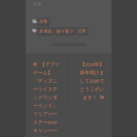
とめます(^…
日常
日常
反省会
振り返り
日常
投
稿
【アプリ
【2026年】
ゲーム】
新年明けま
ナ
『ディズニ
しておめで
ビ
ーツイステ
とうござい
ゲ
次
ッドワンダ
ます！
ー
の
ーランド』
シ
投
リリアバー
ョ
稿:
スデー2026
ン
キャンペー