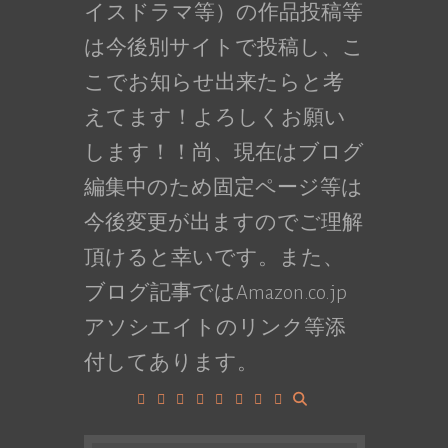
イスドラマ等）の作品投稿等
は今後別サイトで投稿し、こ
こでお知らせ出来たらと考
えてます！よろしくお願い
します！！尚、現在はブログ
編集中のため固定ページ等は
今後変更が出ますのでご理解
頂けると幸いです。また、
ブログ記事ではAmazon.co.jp
アソシエイトのリンク等添
付してあります。
Facebook
Google+
LinkedIn
Instagram
YouTube
Pinterest
Tumblr
VK