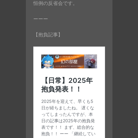
恒例の反省会です。
ーーー
【抱負記事】