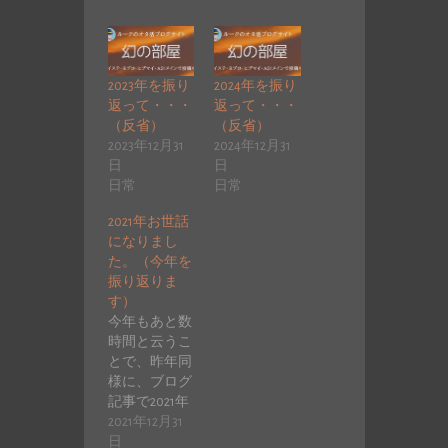
2023年を振り
2024年を振り
返って・・・
返って・・・
（反省）
（反省）
2023年12月31
2024年12月31
日
日
日常
日常
2021年お世話
になりまし
た。（今年を
振り返りま
す）
今年もあと数
時間と云うこ
とで、昨年同
様に、ブログ
記事で2021年
の自分にあっ
2021年12月31
た出来事をま
日