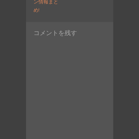
ン情報まと
過
め!
去
の
コメントを残す
投
稿: