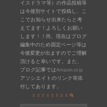
イスドラマ等）の作品投稿等
は今後別サイトで投稿し、こ
こでお知らせ出来たらと考
えてます！よろしくお願い
します！！尚、現在はブログ
編集中のため固定ページ等は
今後変更が出ますのでご理解
頂けると幸いです。また、
ブログ記事ではAmazon.co.jp
アソシエイトのリンク等添
付してあります。
Facebook
Google+
LinkedIn
Instagram
YouTube
Pinterest
Tumblr
VK