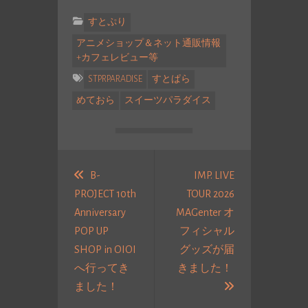
すとぷり
アニメショップ＆ネット通販情報
+カフェレビュー等
STPRPARADISE
すとぱら
めておら
スイーツパラダイス
投
稿
B-
IMP. LIVE
PROJECT 10th
TOUR 2026
ナ
Anniversary
MAGenter オ
ビ
POP UP
フィシャル
ゲ
SHOP in OIOI
グッズが届
ー
へ行ってき
きました！
シ
過
次
ました！
ョ
去
の