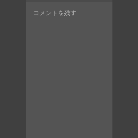
ン
の
投
コメントを残す
投
稿:
稿: