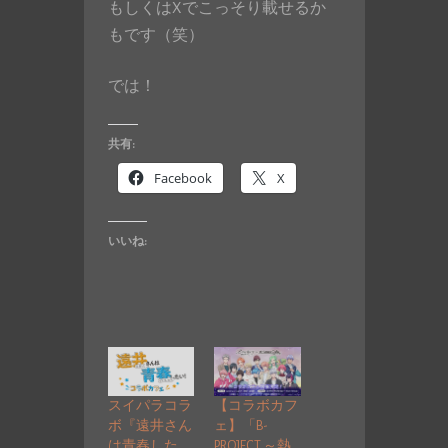
もしくはXでこっそり載せるか
もです（笑）
では！
共有:
Facebook
X
いいね:
スイパラコラ
【コラボカフ
ボ『遠井さん
ェ】「B-
は青春した
PROJECT ～熱