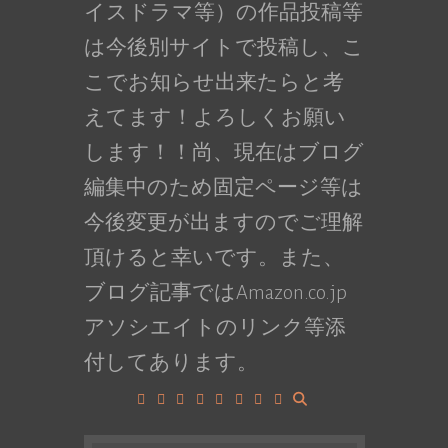
イスドラマ等）の作品投稿等
は今後別サイトで投稿し、こ
こでお知らせ出来たらと考
えてます！よろしくお願い
します！！尚、現在はブログ
編集中のため固定ページ等は
今後変更が出ますのでご理解
頂けると幸いです。また、
ブログ記事ではAmazon.co.jp
アソシエイトのリンク等添
付してあります。
Facebook
Google+
LinkedIn
Instagram
YouTube
Pinterest
Tumblr
VK