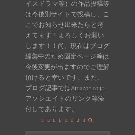
イスドラマ等）の作品投稿等
は今後別サイトで投稿し、こ
こでお知らせ出来たらと考
えてます！よろしくお願い
します！！尚、現在はブログ
編集中のため固定ページ等は
今後変更が出ますのでご理解
頂けると幸いです。また、
ブログ記事ではAmazon.co.jp
アソシエイトのリンク等添
付してあります。
Facebook
Google+
LinkedIn
Instagram
YouTube
Pinterest
Tumblr
VK