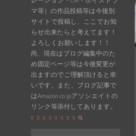
レーション・CM・ボイスドラ
マ等）の作品投稿等は今後別
サイトで投稿し、ここでお知
らせ出来たらと考えてます！
よろしくお願いします！！
尚、現在はブログ編集中のた
め固定ページ等は今後変更が
出ますのでご理解頂けると幸
いです。また、ブログ記事で
はAmazon.co.jpアソシエイトの
リンク等添付してあります。
Facebook
Google+
LinkedIn
Instagram
YouTube
Pinterest
Tumblr
VK