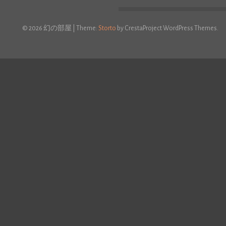
© 2026 幻の部屋
|
Theme:
Storto
by CrestaProject WordPress Themes.