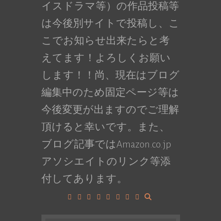
イスドラマ等）の作品投稿等
は今後別サイトで投稿し、こ
こでお知らせ出来たらと考
えてます！よろしくお願い
します！！尚、現在はブログ
編集中のため固定ページ等は
今後変更が出ますのでご理解
頂けると幸いです。また、
ブログ記事ではAmazon.co.jp
アソシエイトのリンク等添
付してあります。
Facebook
Google+
LinkedIn
Instagram
YouTube
Pinterest
Tumblr
VK