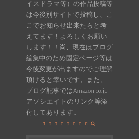
イスドラマ等）の作品投稿等
は今後別サイトで投稿し、こ
こでお知らせ出来たらと考
えてます！よろしくお願い
します！！尚、現在はブログ
編集中のため固定ページ等は
今後変更が出ますのでご理解
頂けると幸いです。また、
ブログ記事ではAmazon.co.jp
アソシエイトのリンク等添
付してあります。
Facebook
Google+
LinkedIn
Instagram
YouTube
Pinterest
Tumblr
VK