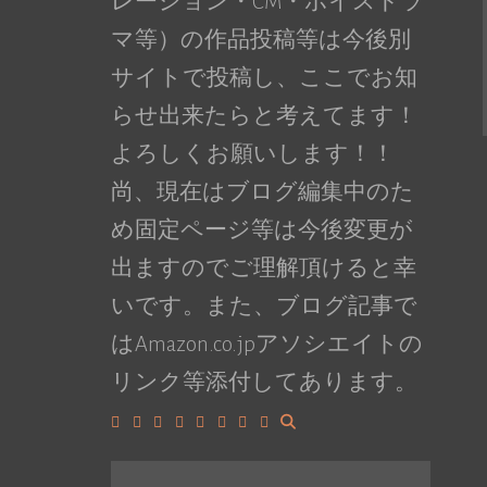
レーション・CM・ボイスドラ
マ等）の作品投稿等は今後別
サイトで投稿し、ここでお知
らせ出来たらと考えてます！
よろしくお願いします！！
尚、現在はブログ編集中のた
め固定ページ等は今後変更が
出ますのでご理解頂けると幸
いです。また、ブログ記事で
はAmazon.co.jpアソシエイトの
リンク等添付してあります。
Facebook
Google+
LinkedIn
Instagram
YouTube
Pinterest
Tumblr
VK