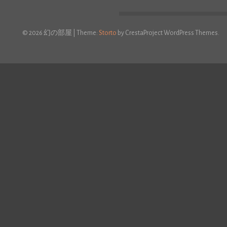
© 2026 幻の部屋
|
Theme:
Storto
by CrestaProject WordPress Themes.