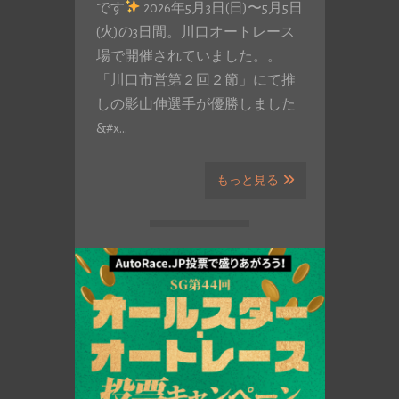
です
2026年5月3日(日)〜5月5日
(火)の3日間。川口オートレース
場で開催されていました。。
「川口市営第２回２節」にて推
しの影山伸選手が優勝しました
&#x…
もっと見る