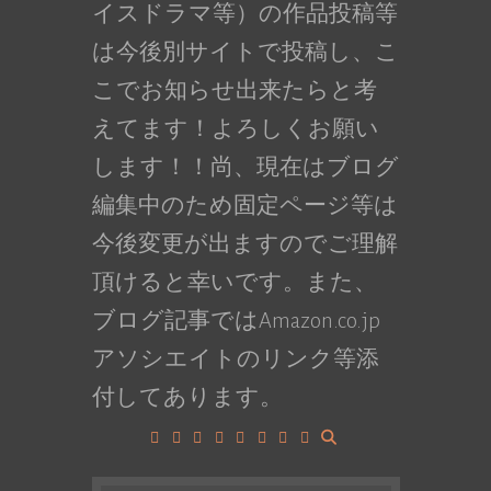
イスドラマ等）の作品投稿等
は今後別サイトで投稿し、こ
こでお知らせ出来たらと考
えてます！よろしくお願い
します！！尚、現在はブログ
編集中のため固定ページ等は
今後変更が出ますのでご理解
頂けると幸いです。また、
ブログ記事ではAmazon.co.jp
アソシエイトのリンク等添
付してあります。
Facebook
Google+
LinkedIn
Instagram
YouTube
Pinterest
Tumblr
VK