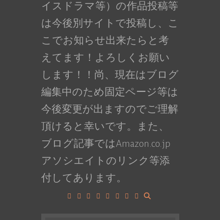
イスドラマ等）の作品投稿等
は今後別サイトで投稿し、こ
こでお知らせ出来たらと考
えてます！よろしくお願い
します！！尚、現在はブログ
編集中のため固定ページ等は
今後変更が出ますのでご理解
頂けると幸いです。また、
ブログ記事ではAmazon.co.jp
アソシエイトのリンク等添
付してあります。
Facebook
Google+
LinkedIn
Instagram
YouTube
Pinterest
Tumblr
VK