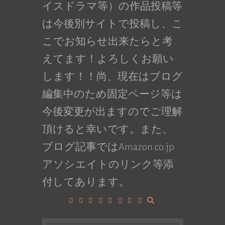
イスドラマ等）の作品投稿等
は今後別サイトで投稿し、こ
こでお知らせ出来たらと考
えてます！よろしくお願い
します！！尚、現在はブログ
編集中のため固定ページ等は
今後変更が出ますのでご理解
頂けると幸いです。また、
ブログ記事ではAmazon.co.jp
アソシエイトのリンク等添
付してあります。
Facebook
Google+
LinkedIn
Instagram
YouTube
Pinterest
Tumblr
VK