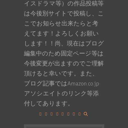
イスドラマ等）の作品投稿等
は今後別サイトで投稿し、こ
こでお知らせ出来たらと考
えてます！よろしくお願い
します！！尚、現在はブログ
編集中のため固定ページ等は
今後変更が出ますのでご理解
頂けると幸いです。また、
ブログ記事ではAmazon.co.jp
アソシエイトのリンク等添
付してあります。
Facebook
Google+
LinkedIn
Instagram
YouTube
Pinterest
Tumblr
VK