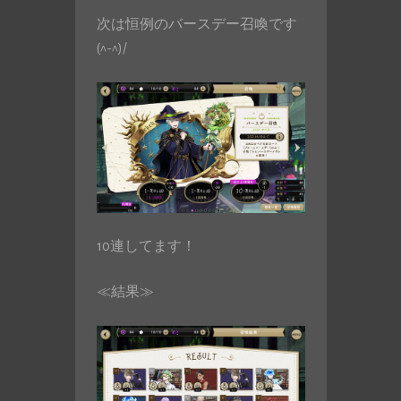
次は恒例のバースデー召喚です
(^-^)/
10連してます！
≪結果≫