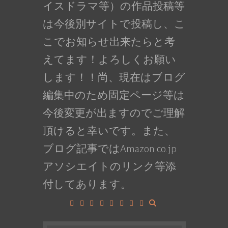
イスドラマ等）の作品投稿等
は今後別サイトで投稿し、こ
こでお知らせ出来たらと考
えてます！よろしくお願い
します！！尚、現在はブログ
編集中のため固定ページ等は
今後変更が出ますのでご理解
頂けると幸いです。また、
ブログ記事ではAmazon.co.jp
アソシエイトのリンク等添
付してあります。
Facebook
Google+
LinkedIn
Instagram
YouTube
Pinterest
Tumblr
VK