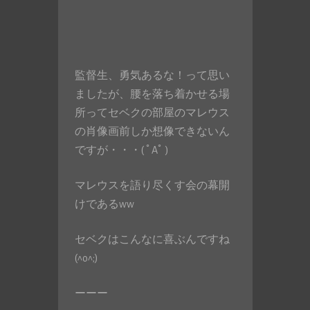
監督生、勇気あるな！って思い
ましたが、腰を落ち着かせる場
所ってセベクの部屋のマレウス
の肖像画前しか想像できないん
ですが・・・( ﾟAﾟ )
マレウスを語り尽くす会の幕開
けであるww
セベクはこんなに喜ぶんですね
(^o^;)
ーーー