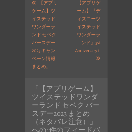
稿
【アプリ
【アプリゲ
ゲーム】ツ
ーム】『デ
ナ
イステッド
ィズニーツ
ビ
ワンダーラ
イステッド
ゲ
ンド セベク
ワンダーラ
ー
バースデー
ンド』3st
シ
2023 キャン
Anniversary♪
ョ
次
ペーン情報
ン
過
の
まとめ。
去
投
の
稿:
「
【アプリゲーム】
投
ツイステッドワンダ
稿:
ーランド セベク バー
スデー2023 まとめ
（ネタバレ注意）
」
への1件のフィードバ