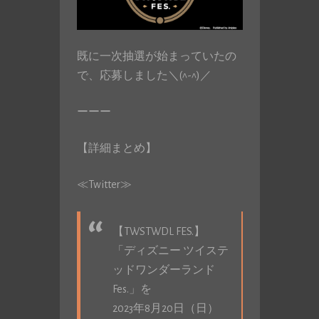
既に一次抽選が始まっていたの
で、応募しました＼(^-^)／
ーーー
【詳細まとめ】
≪Twitter≫
【TWSTWDL FES.】
「ディズニー ツイステ
ッドワンダーランド
Fes.」を
2023年8月20日（日）