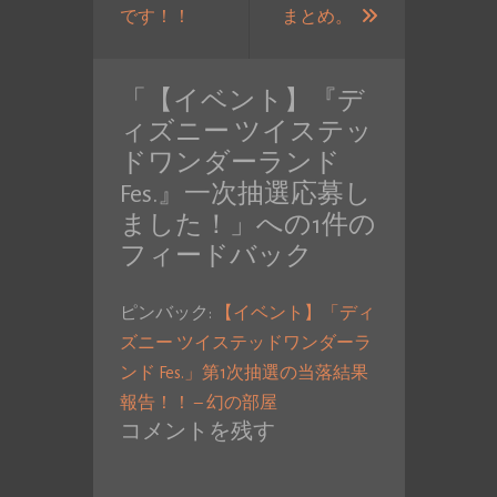
過
次
です！！
まとめ。
去
の
の
投
「
【イベント】『デ
投
稿:
ィズニー ツイステッ
稿:
ドワンダーランド
Fes.』一次抽選応募し
ました！
」への1件の
フィードバック
ピンバック:
【イベント】「ディ
ズニー ツイステッドワンダーラ
ンド Fes.」第1次抽選の当落結果
報告！！ – 幻の部屋
コメントを残す