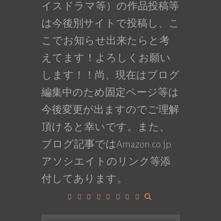
イスドラマ等）の作品投稿等
は今後別サイトで投稿し、こ
こでお知らせ出来たらと考
えてます！よろしくお願い
します！！尚、現在はブログ
編集中のため固定ページ等は
今後変更が出ますのでご理解
頂けると幸いです。また、
ブログ記事ではAmazon.co.jp
アソシエイトのリンク等添
付してあります。
Facebook
Google+
LinkedIn
Instagram
YouTube
Pinterest
Tumblr
VK