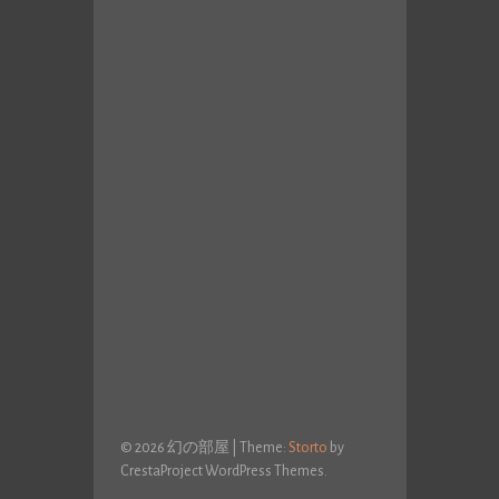
© 2026 幻の部屋
|
Theme:
Storto
by
CrestaProject WordPress Themes.