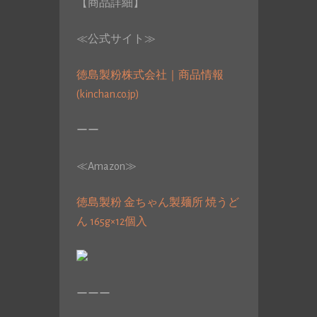
【商品詳細】
≪公式サイト≫
徳島製粉株式会社｜商品情報
(kinchan.co.jp)
ーー
≪Amazon≫
徳島製粉 金ちゃん製麺所 焼うど
ん 165g×12個入
ーーー