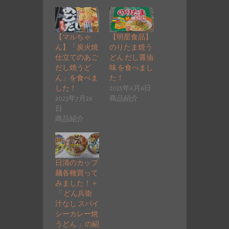
【マルちゃ
【明星食品】
ん】「炭火焼
のりたま焼う
仕立てのあご
どん だし醤油
だし焼うど
味 を食べまし
ん」を食べま
た！
した！
2025年6月6日
2023年7月26
商品紹介
日
商品紹介
日清のカップ
麺各種買って
みました！＋
「 どん兵衛
汁なし スパイ
シーカレー焼
うどん 」の紹