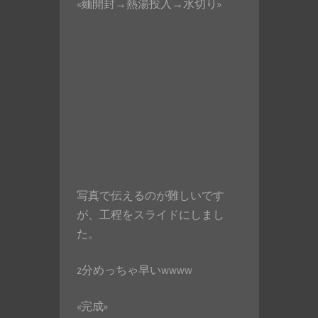
«麺開封→熱湯投入→水切り»
写真で伝えるのが難しいです
が、工程をスライドにしまし
た。
2分めっちゃ早いwwww
«完成»