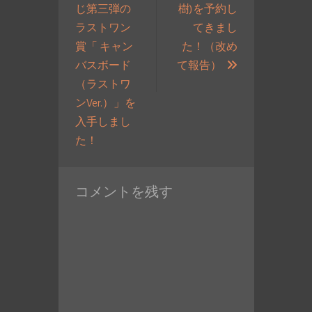
じ第三弾の
樹)を予約し
ョ
ラストワン
てきまし
ン
賞「 キャン
た！（改め
次
バスボード
て報告）
の
（ラストワ
投
ンVer.）」を
稿:
入手しまし
過
た！
去
の
コメントを残す
投
稿: