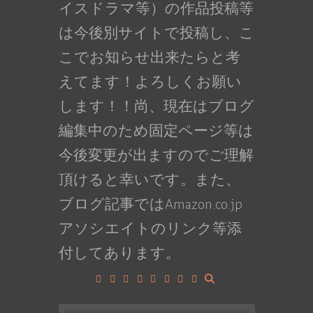
イスドラマ等）の作品投稿等
は今後別サイトで投稿し、こ
こでお知らせ出来たらと考
えてます！よろしくお願い
します！！尚、現在はブログ
編集中のため固定ページ等は
今後変更が出ますのでご理解
頂けると幸いです。また、
ブログ記事ではAmazon.co.jp
アソシエイトのリンク等添
付してあります。
Facebook
Google+
LinkedIn
Instagram
YouTube
Pinterest
Tumblr
VK