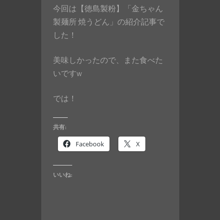
今回は【徳島製粉】「金ちゃん
製麺所 焼うどん」の紹介記事で
した！
美味しかったので、また食べた
いですw
では！
共有:
Facebook
X
いいね: