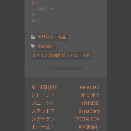
介！
2021年8月28
日
食品
商品紹介
食品
徳島製粉
金ちゃん製麺所 焼うどん
食品
投
稿
【事後報
B-PROJECT
告】『ディ
愛染健十
ナ
ズニーツイ
(THRIVE)
ビ
ステッドワ
Sugar Song
ゲ
ンダーラン
SPECIAL BOX
ー
ド』一番く
(CV.加藤和
シ