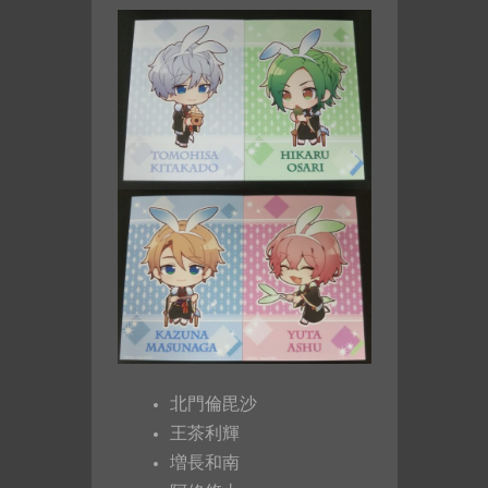
北門倫毘沙
王茶利輝
増長和南