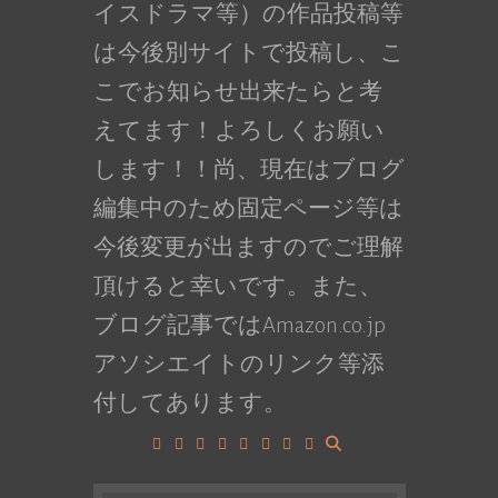
イスドラマ等）の作品投稿等
は今後別サイトで投稿し、こ
こでお知らせ出来たらと考
えてます！よろしくお願い
します！！尚、現在はブログ
編集中のため固定ページ等は
今後変更が出ますのでご理解
頂けると幸いです。また、
ブログ記事ではAmazon.co.jp
アソシエイトのリンク等添
付してあります。
Facebook
Google+
LinkedIn
Instagram
YouTube
Pinterest
Tumblr
VK