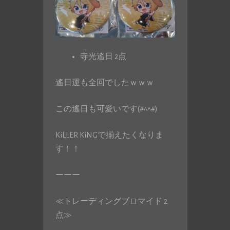
寺光遙日 2点
遙日運も全回でしたｗｗｗ
この遙日も可愛いです(#^^#)
KiLLER KiNGで揃えたくなりま
す！！
ーーー
≪トレーディングブロマイド 2
点≫