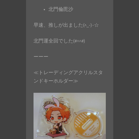
北門倫毘沙
早速、推しが出ました(^_-)-☆
北門運全回でした(#^^#)
ーーー
≪トレーディングアクリルスタ
ンドキーホルダー≫