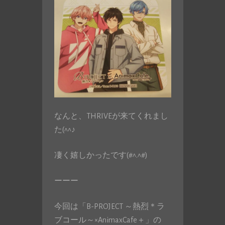
なんと、THRIVEが来てくれまし
た(^^♪
凄く嬉しかったです(#^.^#)
ーーー
今回は「B-PROJECT ～熱烈＊ラ
ブコール～×AnimaxCafe＋」の