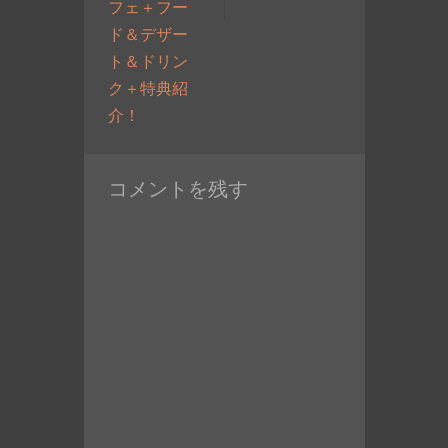
の
フェ＋フー
投
ド＆デザー
稿:
ト＆ドリン
ク＋特典紹
過
介！
去
の
コメントを残す
投
稿: