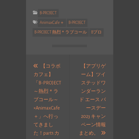
B-PROJECT
AnimaxCafe＋
B-PROJECT
B-PROJECT 熱烈＊ラブコール
Bプロ
投
稿
【コラボ
【アプリゲ
カフェ】
ーム】ツイ
ナ
「B-PROJECT
ステッドワ
ビ
～熱烈＊ラ
ンダーラン
ゲ
ブコール～
ド エース バ
ー
×AnimaxCafe
ースデー
シ
＋」へ行っ
2023 キャン
ョ
てきまし
ペーン情報
ン
次
た！part1:カ
まとめ。