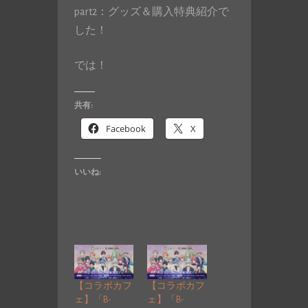
part2：グッズ＆購入特典紹介で
した！
では！
共有:
Facebook
X
いいね:
【コラボカフ
【コラボカフ
ェ】「B-
ェ】「B-