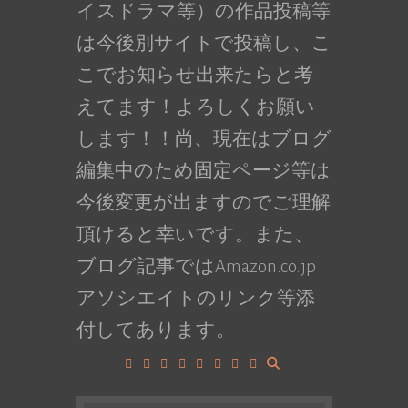
イスドラマ等）の作品投稿等
は今後別サイトで投稿し、こ
こでお知らせ出来たらと考
えてます！よろしくお願い
します！！尚、現在はブログ
編集中のため固定ページ等は
今後変更が出ますのでご理解
頂けると幸いです。また、
ブログ記事ではAmazon.co.jp
アソシエイトのリンク等添
付してあります。
Facebook
Google+
LinkedIn
Instagram
YouTube
Pinterest
Tumblr
VK