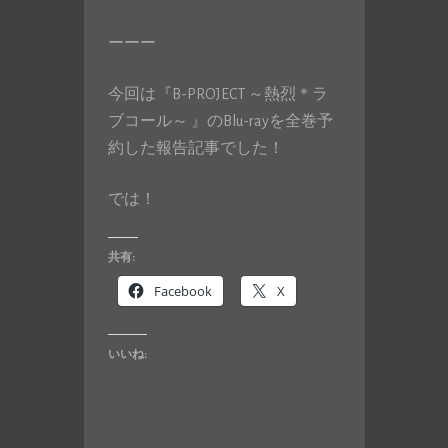
ーーー
今回は『B-PROJECT ～熱烈＊ラ
ブコール～ 』のBlu-rayを全巻予
約した報告記事でした！
では！
共有:
Facebook
X
いいね: