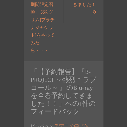
期間限定召
きました！
次
喚」 SSR グ
の
リム[プラチ
投
ナジャケッ
稿:
ト]をやって
みた
過
ら・・・
去
の
「
【予約報告】『B-
投
PROJECT ～熱烈＊ラブ
稿:
コール～ 』のBlu-ray
を全巻予約してきま
した！！
」への1件の
フィードバック
ピンバック:
TVアニメ3期『B-