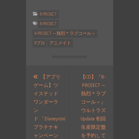
B-PROJECT
B-PROJECT
B-PROJECT ～熱烈＊ラブコール～
Bプロ
アニメイト
投
稿
【アプリ
【CD】『B-
ゲーム】ツ
PROJECT ～
ナ
イステッド
熱烈＊ラブ
ビ
ワンダーラ
コール～』
ゲ
ン
ウルトラズ
ー
ド 「Disney100
Update 初回
シ
プラチナキ
生産限定盤
ョ
ャンペーン
を予約して
ン