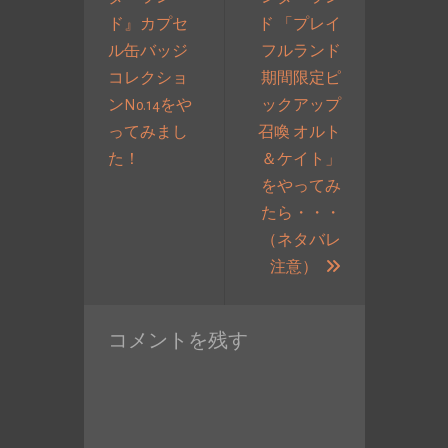
ゲ
ド』カプセ
ド 「プレイ
ー
ル缶バッジ
フルランド
シ
コレクショ
期間限定ピ
ョ
ンNo.14をや
ックアップ
ン
ってみまし
召喚 オルト
過
た！
＆ケイト」
去
をやってみ
の
たら・・・
投
（ネタバレ
稿:
次
注意）
の
投
コメントを残す
稿: