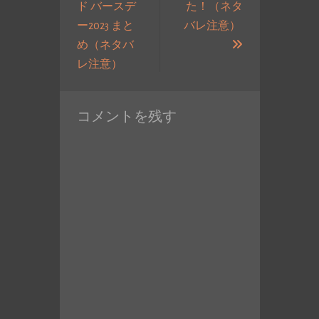
ド バースデ
た！（ネタ
シ
ー2023 まと
バレ注意）
ョ
次
め（ネタバ
ン
過
の
レ注意）
去
投
の
稿:
コメントを残す
投
稿: