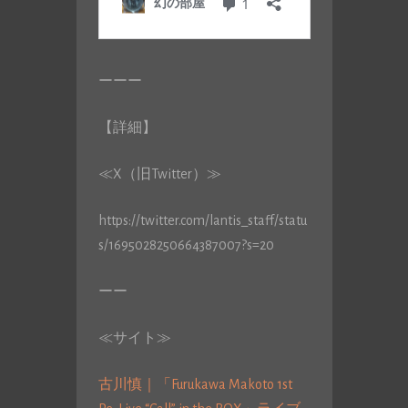
ーーー
【詳細】
≪X（旧Twitter）≫
https://twitter.com/lantis_staff/statu
s/1695028250664387007?s=20
ーー
≪サイト≫
古川慎｜「Furukawa Makoto 1st