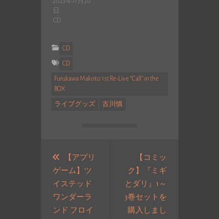
2023年11月20
日
CD
CD
CD
Furukawa Makoto 1st Re-Live “Call” in the
BOX
ライブグッズ
古川慎
投
稿
【アプリ
【コミッ
ゲーム】ツ
ク】『ミギ
ナ
イステッド
とダリ』1～
ビ
ワンダーラ
3巻セットを
ゲ
ンド フロイ
購入しまし
ー