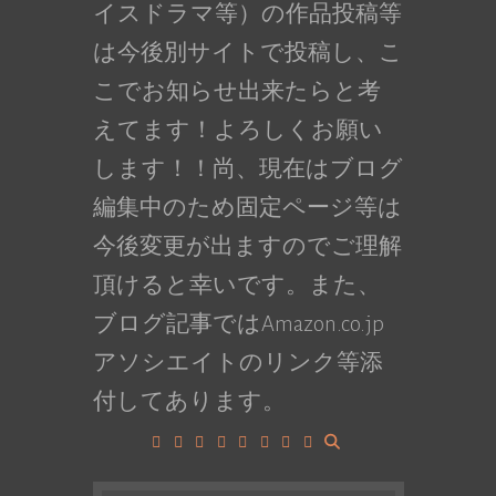
イスドラマ等）の作品投稿等
は今後別サイトで投稿し、こ
こでお知らせ出来たらと考
えてます！よろしくお願い
します！！尚、現在はブログ
編集中のため固定ページ等は
今後変更が出ますのでご理解
頂けると幸いです。また、
ブログ記事ではAmazon.co.jp
アソシエイトのリンク等添
付してあります。
Facebook
Google+
LinkedIn
Instagram
YouTube
Pinterest
Tumblr
VK