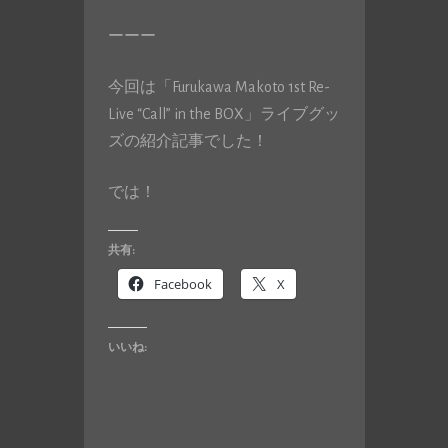
ーーー
今回は「Furukawa Makoto 1st Re-
Live “Call” in the BOX」ライブグッ
ズの紹介記事でした！
では！
共有:
Facebook
X
いいね: