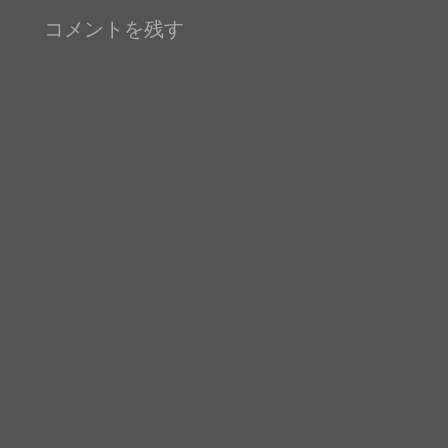
の
ー
コメントを残す
投
シ
稿:
ョ
ン