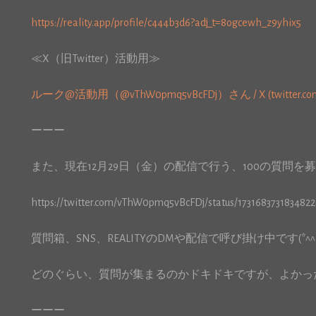
https://reality.app/profile/c444b3d6?adj_t=8ogcewh_z9yhix5
≪X（旧Twitter）活動用≫
ルーク@活動用（@vThW0pmq5vBcFDj）さん / X (twitter.co
ーーー
また、現在12月29日（金）の配信で行う、100の質問を
https://twitter.com/vThW0pmq5vBcFDj/status/173168373183482
質問箱、SNS、REALITYのDMや配信で呼び掛け中です(*^^*
どのぐらい、質問が集まるのかドキドキですが、よかっ
ーーー