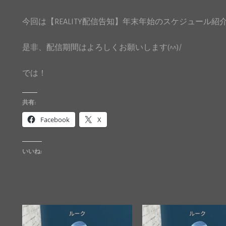
今回は【REALITY配信告知】年末年始のスケジュール紹
是非、配信期間はよろしくお願いします(^^)/
では！
共有:
Facebook
X
いいね: