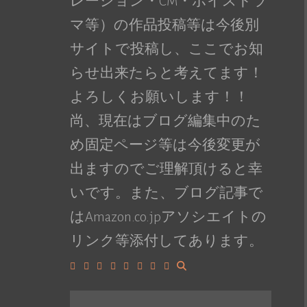
レーション・CM・ボイスドラ
マ等）の作品投稿等は今後別
サイトで投稿し、ここでお知
らせ出来たらと考えてます！
よろしくお願いします！！
尚、現在はブログ編集中のた
め固定ページ等は今後変更が
出ますのでご理解頂けると幸
いです。また、ブログ記事で
はAmazon.co.jpアソシエイトの
リンク等添付してあります。
Facebook
Google+
LinkedIn
Instagram
YouTube
Pinterest
Tumblr
VK