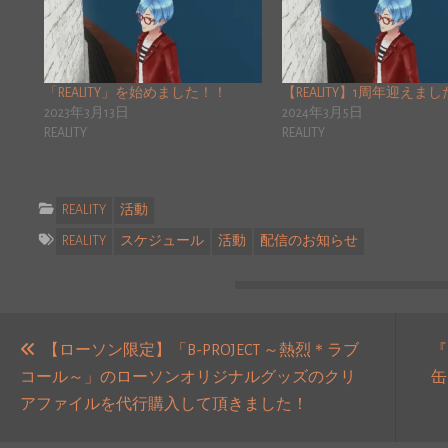
「REALITY」を始めました！！
【REALITY】1周年迎えま
2023年3月13日
2024年3月5日
REALITY
REALITY
REALITY
活動
REALITY
スケジュール
活動
配信のお知らせ
投
稿
【ローソン限定】「B-PROJECT ～熱烈＊ラブ
『
コール～」のローソンオリジナルグッズのクリ
缶
ナ
過
アファイルを代行購入して頂きました！
ビ
去
ゲ