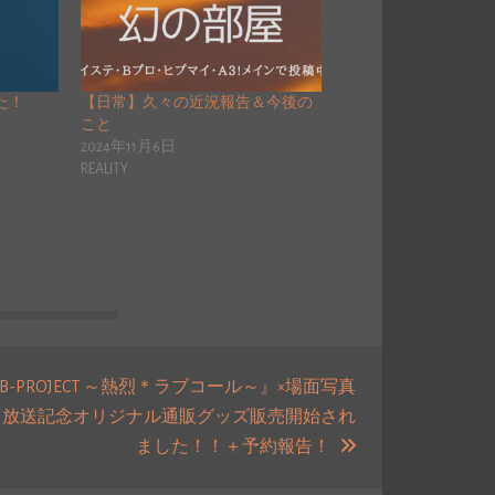
した！
【日常】久々の近況報告＆今後の
こと
2024年11月6日
REALITY
B-PROJECT ～熱烈＊ラブコール～』×場面写真
 放送記念オリジナル通販グッズ販売開始され
次
ました！！＋予約報告！
の