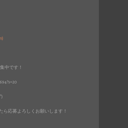
m)
募集中です！
2694?s=20
)
たら応募よろしくお願いします！