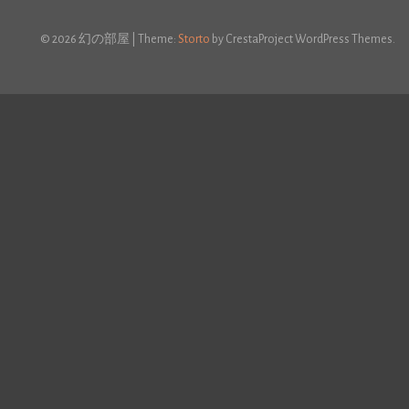
© 2026 幻の部屋
|
Theme:
Storto
by CrestaProject WordPress Themes.