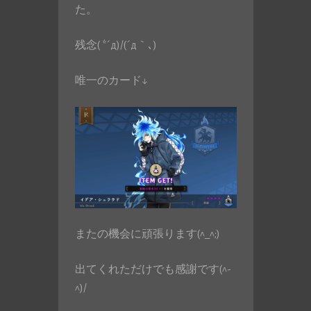
た。
残念( *´д)/(´д｀､)
唯一のカード↓
またの機会に頑張ります(^_^;)
出てくれただけでも感謝です(^-
^)/