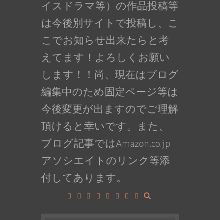
イスドラマ等）の作品投稿等
は今後別サイトで投稿し、こ
こでお知らせ出来たらと考
えてます！よろしくお願い
します！！尚、現在はブログ
編集中のため固定ページ等は
今後変更が出ますのでご理解
頂けると幸いです。また、
ブログ記事ではAmazon.co.jp
アソシエイトのリンク等添
付してあります。
Facebook
Google+
LinkedIn
Instagram
YouTube
Pinterest
Tumblr
VK