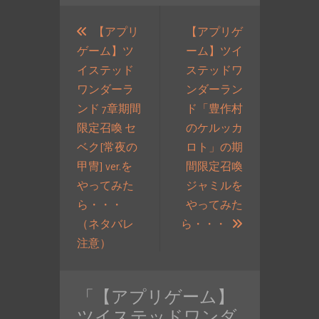
投
稿
【アプリ
【アプリゲ
ゲーム】ツ
ーム】ツイ
ナ
イステッド
ステッドワ
ビ
ワンダーラ
ンダーラン
ゲ
ンド 7章期間
ド「豊作村
ー
限定召喚 セ
のケルッカ
シ
ベク[常夜の
ロト」の期
ョ
甲冑] ver.を
間限定召喚
ン
やってみた
ジャミルを
ら・・・
やってみた
次
（ネタバレ
ら・・・
過
の
注意）
去
投
の
稿:
「
【アプリゲーム】
投
ツイステッドワンダ