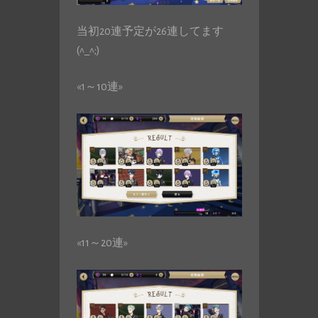
当初20連予定が26連してます
(^_^;)
«1～10連»
«11～20連»