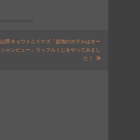
山潤 キョウトニイケズ「盆地のホテルはオー
シャンビュー」ラッフルくじをやってみまし
次
た！
の
投
稿: