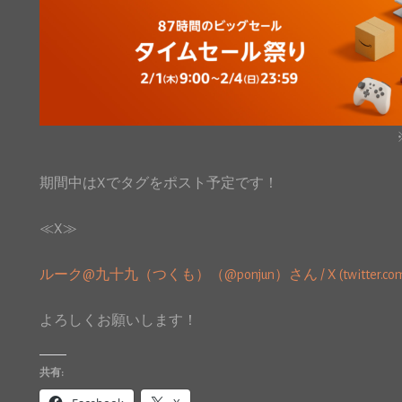
期間中はXでタグをポスト予定です！
≪X≫
ルーク@九十九（つくも）（@ponjun）さん / X (twitter.com
よろしくお願いします！
共有: