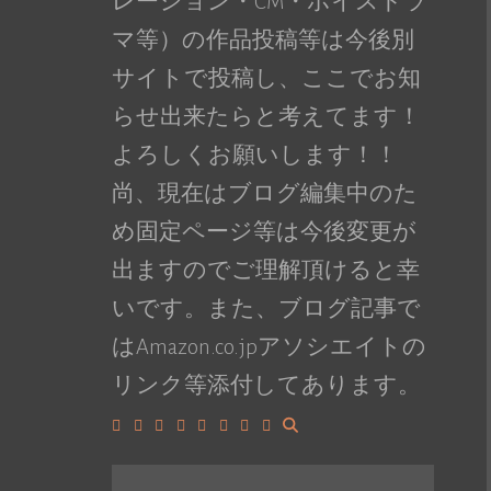
レーション・CM・ボイスドラ
マ等）の作品投稿等は今後別
サイトで投稿し、ここでお知
らせ出来たらと考えてます！
よろしくお願いします！！
尚、現在はブログ編集中のた
め固定ページ等は今後変更が
出ますのでご理解頂けると幸
いです。また、ブログ記事で
はAmazon.co.jpアソシエイトの
リンク等添付してあります。
Facebook
Google+
LinkedIn
Instagram
YouTube
Pinterest
Tumblr
VK