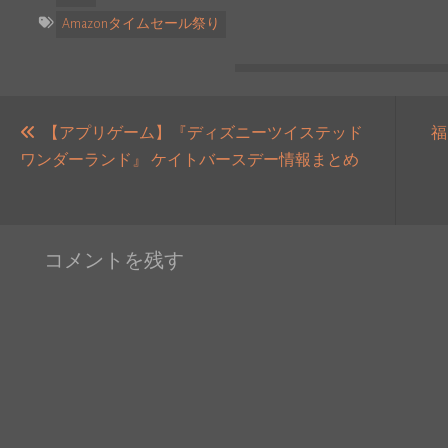
Amazonタイムセール祭り
投
稿
【アプリゲーム】『ディズニーツイステッド
福
過
ワンダーランド』 ケイトバースデー情報まとめ
ナ
去
ビ
の
ゲ
投
ー
コメントを残す
稿:
シ
ョ
ン