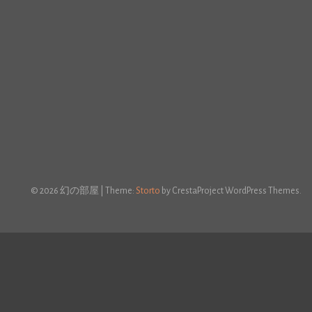
© 2026 幻の部屋
|
Theme:
Storto
by CrestaProject WordPress Themes.