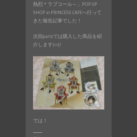
熱烈＊ラブコール～」POP UP
SHOP in PRINCESS CAFEへ行って
きた報告記事でした！
次回part2では購入した商品を紹
介します(^^)/
では！