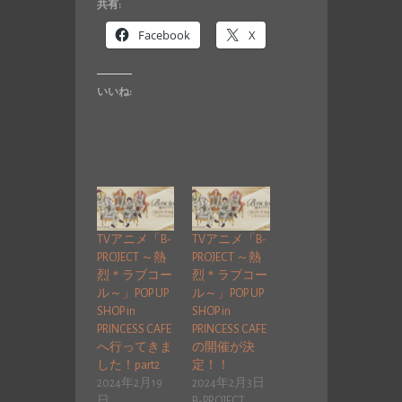
共有:
Facebook
X
いいね:
TVアニメ「B-
TVアニメ「B-
PROJECT ～熱
PROJECT ～熱
烈＊ラブコー
烈＊ラブコー
ル～」POP UP
ル～」POP UP
SHOP in
SHOP in
PRINCESS CAFE
PRINCESS CAFE
へ行ってきま
の開催が決
した！part2
定！！
2024年2月19
2024年2月3日
日
B-PROJECT