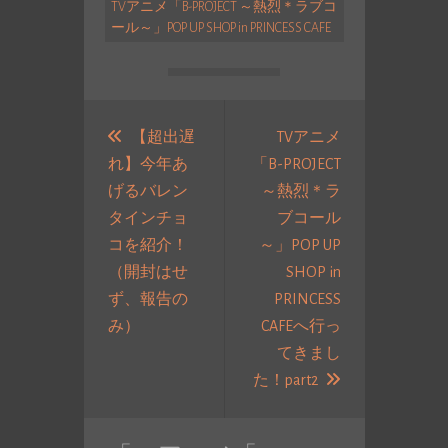
TVアニメ「B-PROJECT ～熱烈＊ラブコ
ール～」POP UP SHOP in PRINCESS CAFE
投
稿
【超出遅
TVアニメ
れ】今年あ
「B-PROJECT
ナ
げるバレン
～熱烈＊ラ
ビ
タインチョ
ブコール
ゲ
コを紹介！
～」POP UP
ー
（開封はせ
SHOP in
シ
ず、報告の
PRINCESS
ョ
過
み）
CAFEへ行っ
ン
去
てきまし
の
次
た！part2
投
の
稿:
投