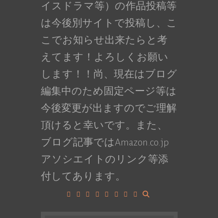
イスドラマ等）の作品投稿等
は今後別サイトで投稿し、こ
こでお知らせ出来たらと考
えてます！よろしくお願い
します！！尚、現在はブログ
編集中のため固定ページ等は
今後変更が出ますのでご理解
頂けると幸いです。また、
ブログ記事ではAmazon.co.jp
アソシエイトのリンク等添
付してあります。
Facebook
Google+
LinkedIn
Instagram
YouTube
Pinterest
Tumblr
VK