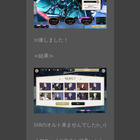
10連しました！
≪結果≫
SSRのオルト来ませんでした(>_<)