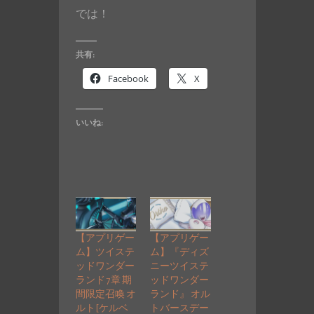
では！
共有:
Facebook
X
いいね:
【アプリゲー
【アプリゲー
ム】ツイステ
ム】『ディズ
ッドワンダー
ニーツイステ
ランド 7章 期
ッドワンダー
間限定召喚 オ
ランド』 オル
ルト[ケルベ
トバースデー