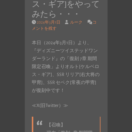
ス・ギア]をやって
みたら・・・
2024年3月1日
ルーク
コ
メントを残す
本日（2024年3月1日）より、
『ディズニーツイステッドワン
ダーランド』の「復刻 7章 期間
限定召喚」よりオルト[ケルベロ
ス・ギア]、SSR リリア[右大将の
甲冑]、SSR セベク[常夜の甲冑]
が復刻中です！
≪X(旧Twitter）≫
【召喚】