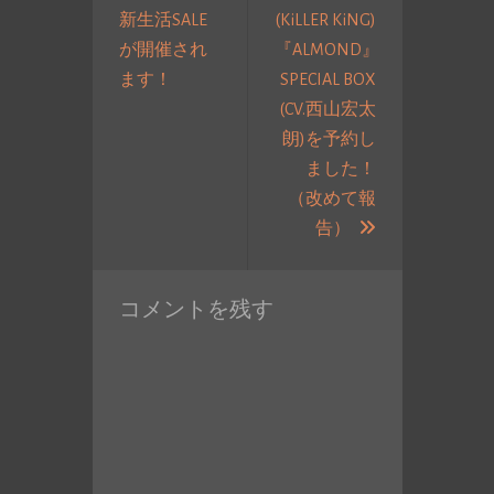
新生活SALE
(KiLLER KiNG)
ビ
が開催され
『ALMOND』
ゲ
過
ます！
SPECIAL BOX
ー
去
(CV.西山宏太
シ
の
朗)を予約し
ョ
投
ました！
ン
稿:
（改めて報
次
告）
の
投
コメントを残す
稿: