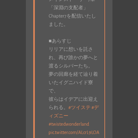
「深淵の支配者」
Chapter7を配信いたし
ました。
■あらすじ
リリアに想いを託さ
れ、再び誰かの夢へと
渡るシルバーたち。
夢の回廊を経て辿り着
いたイグニハイド寮
で、
彼らはイデアに出迎え
られる。
#ツイステ
#デ
ィズニー
#twistedwonderland
pic.twitter.com/ALcrL9LOA