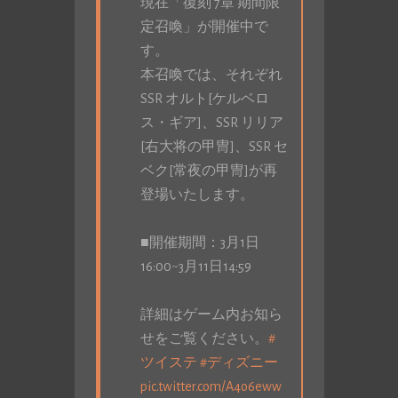
現在「復刻 7章 期間限
定召喚」が開催中で
す。
本召喚では、それぞれ
SSR オルト[ケルベロ
ス・ギア]、SSR リリア
[右大将の甲冑]、SSR セ
ベク[常夜の甲冑]が再
登場いたします。
■開催期間：3月1日
16:00~3月11日14:59
詳細はゲーム内お知ら
せをご覧ください。
#
ツイステ
#ディズニー
pic.twitter.com/A4o6eww