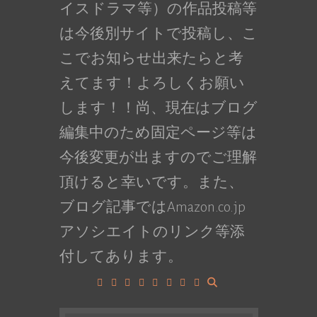
イスドラマ等）の作品投稿等
は今後別サイトで投稿し、こ
こでお知らせ出来たらと考
えてます！よろしくお願い
します！！尚、現在はブログ
編集中のため固定ページ等は
今後変更が出ますのでご理解
頂けると幸いです。また、
ブログ記事ではAmazon.co.jp
アソシエイトのリンク等添
付してあります。
Facebook
Google+
LinkedIn
Instagram
YouTube
Pinterest
Tumblr
VK