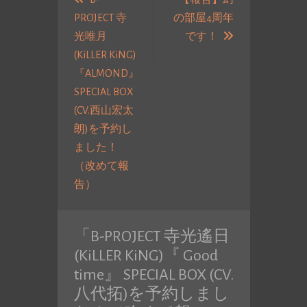
稿
PROJECT 寺
の部屋4周年
ナ
次
光唯月
です！
ビ
の
(KiLLER KiNG)
ゲ
投
『ALMOND』
ー
稿:
SPECIAL BOX
シ
(CV.西山宏太
ョ
朗)を予約し
ン
ました！
（改めて報
過
告）
去
の
「
B-PROJECT 寺光遙日
投
(KiLLER KiNG)『 Good
稿:
time』 SPECIAL BOX (CV.
八代拓)を予約しまし