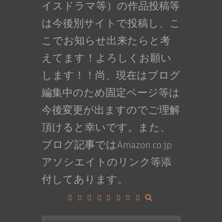
イスドラマ等）の作品投稿等
は今後別サイトで投稿し、こ
こでお知らせ出来たらと考
えてます！よろしくお願い
します！！尚、現在はブログ
編集中のため固定ページ等は
今後変更が出ますのでご理解
頂けると幸いです。また、
ブログ記事ではAmazon.co.jp
アソシエイトのリンク等添
付してあります。
Facebook
Google+
LinkedIn
Instagram
YouTube
Pinterest
Tumblr
VK