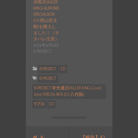
光唯月(KiLLER
KiNG) ALMOND
SPECIAL BOX
(CV.西山宏太
朗)を購入し
ました！（ネ
タバレ注意）
2024年4月9日
B-PROJECT
B-PROJECT
CD
B-PROJECT
B-PROJECT 寺光遙日(KiLLER KiNG) Good
time SPECIAL BOX (CV.八代拓)
Bプロ
CD
投
B-
【報告】幻