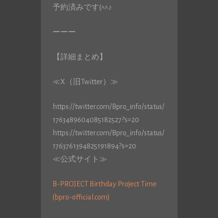
予約済みです(^^♪
ーーー
【詳細まとめ】
≪X（旧Twitter）≫
https://twitter.com/Bpro_info/status/
1763489604085182527?s=20
https://twitter.com/Bpro_info/status/
1763761394825191894?s=20
≪公式サイト≫
B-PROJECT Birthday Project Time
(bpro-official.com)