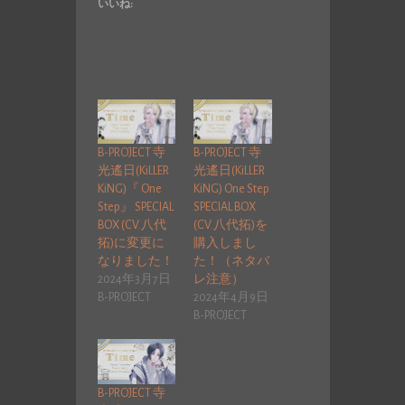
いいね:
B-PROJECT 寺
B-PROJECT 寺
光遙日(KiLLER
光遙日(KiLLER
KiNG)『 One
KiNG) One Step
Step』 SPECIAL
SPECIAL BOX
BOX (CV.八代
(CV.八代拓)を
拓)に変更に
購入しまし
なりました！
た！（ネタバ
2024年3月7日
レ注意）
B-PROJECT
2024年4月9日
B-PROJECT
B-PROJECT 寺