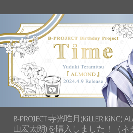
B-PROJECT 寺光唯月(KiLLER KiNG) AL
山宏太朗)を購入しました！（ネ