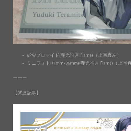
6PWブロマイド(寺光唯月 Flame)（上写真左）
ミニフォト(54mm×86mm)(寺光唯月 Flame)（上
ーーー
【関連記事】