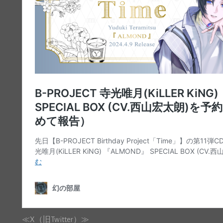
≪X（旧Twitter）≫