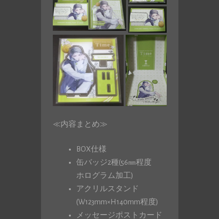
≪内容まとめ≫
BOX仕様
缶バッジ2種(56㎜程度
ホログラム加工)
アクリルスタンド
(W123mm×H140mm程度)
メッセージポストカード