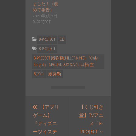
ました！（改
めて報告）
2024年3月2日
B-PROJECT
B-PROJECT
CD
B-PROJECT
B-PROJECT 殿弥勒(KiLLER KiNG) 『Only
knight』 SPECIAL BOX (CV.江口拓也)
Bプロ
殿弥勒
投
稿
【アプリ
【くじ引き
ゲーム】
堂】TVアニ
ナ
『ディズニ
メ「B-
ビ
ーツイステ
PROJECT ～
ゲ