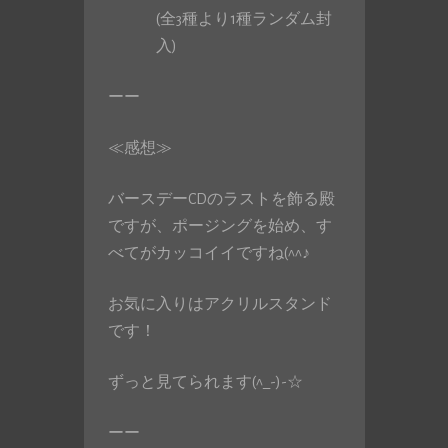
(全3種より1種ランダム封
入)
ーー
≪感想≫
バースデーCDのラストを飾る殿
ですが、ポージングを始め、す
べてがカッコイイですね(^^♪
お気に入りはアクリルスタンド
です！
ずっと見てられます(^_-)-☆
ーー