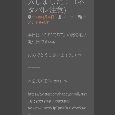
入しました！（ネ
タバレ注意）
2024年5月16日
ルーク
コ
メントを残す
本日は『B-PROJECT』の殿弥勒の
誕生日です(^^)/
おめでとうございます(^_-)-☆
ーーー
≪公式X(旧Twitter）≫
https://twitter.com/happypriroll/stat
us/1790759043880923583?
t=swpw0Inz0VTpT9nkD3aWYw&s=1
9