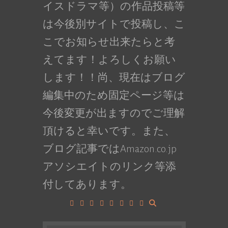
イスドラマ等）の作品投稿等
は今後別サイトで投稿し、こ
こでお知らせ出来たらと考
えてます！よろしくお願い
します！！尚、現在はブログ
編集中のため固定ページ等は
今後変更が出ますのでご理解
頂けると幸いです。また、
ブログ記事ではAmazon.co.jp
アソシエイトのリンク等添
付してあります。
Facebook
Google+
LinkedIn
Instagram
YouTube
Pinterest
Tumblr
VK