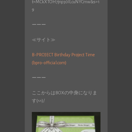
t=MCkXTOH7jnp30lLcuNYCmw&s=1
9
ーーー
≪サイト≫
B-PROJECT Birthday Project Time
(bpro-official.com)
ーーー
ここからはBOXの中身になりま
す(^^)/