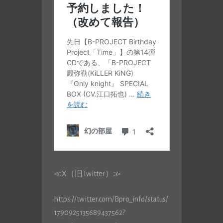
≪X（旧Twitter）≫
https://twitter.com/Bpro_info/status/
1790925135689437562?