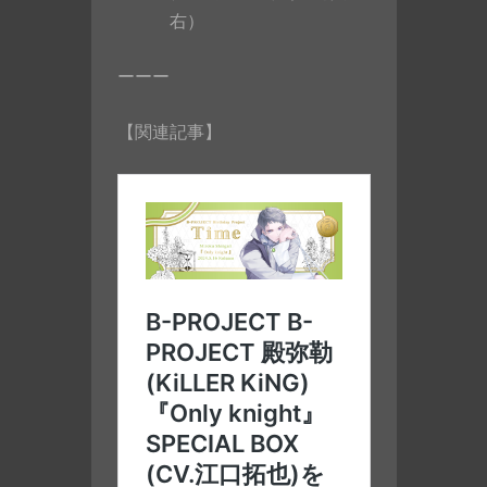
右）
ーーー
【関連記事】