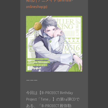
拓也) | アニメイト (animate-
onlineshop.jp)
ーーー
今回は【B-PROJECT Birthday
Project「Time」】の第14弾CDで
ある、「B-PROJECT 殿弥勒