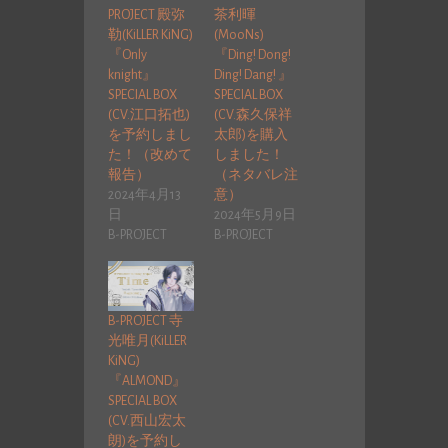
PROJECT 殿弥
茶利暉
勒(KiLLER KiNG)
(MooNs)
『Only
『Ding! Dong!
knight』
Ding! Dang! 』
SPECIAL BOX
SPECIAL BOX
(CV.江口拓也)
(CV.森久保祥
を予約しまし
太郎)を購入
た！（改めて
しました！
報告）
（ネタバレ注
2024年4月13
意）
日
2024年5月9日
B-PROJECT
B-PROJECT
B-PROJECT 寺
光唯月(KiLLER
KiNG)
『ALMOND』
SPECIAL BOX
(CV.西山宏太
朗)を予約し