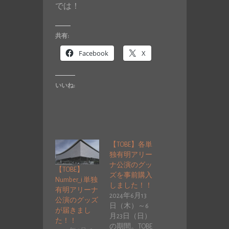
では！
共有:
Facebook
X
いいね:
【TOBE】各単
独有明アリー
ナ公演のグッ
【TOBE】
ズを事前購入
Number_i 単独
しました！！
有明アリーナ
2024年6月13
公演のグッズ
日（木）～6
が届きまし
月23日（日）
た！！
の期間。TOBE