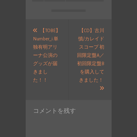
投
稿
【TOBE】
【CD】古川
Number_i 単
慎/カレイド
ナ
独有明アリ
スコープ 初
ビ
ーナ公演の
回限定盤A／
ゲ
グッズが届
初回限定盤B
ー
きまし
を購入して
シ
過
た！！
きました！
ョ
去
次
ン
の
の
投
投
コメントを残す
稿:
稿: