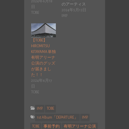
2024年6月18
のアーティス
日
トがそれぞ
2024年5月13日
TOBE
れ、有明アリ
IMP.
ーナで…
【TOBE】
HIROMITSU
KITAYAMA 単独
有明アリーナ
公演のグッズ
が届きまし
た！！
2024年6月17
日
TOBE
IMP.
TOBE
1st Album「DEPARTURE」
IMP.
TOBE
事前予約
有明アリーナ公演