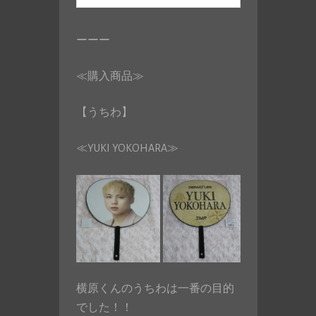
ーーー
≪購入商品≫
【うちわ】
≪YUKI YOKOHARA≫
横原くんのうちわは一番の目的
でした！！