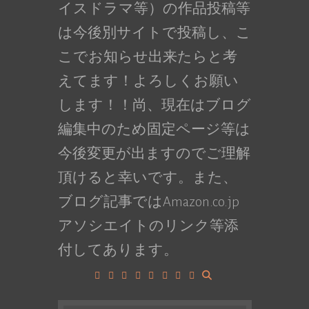
イスドラマ等）の作品投稿等
は今後別サイトで投稿し、こ
こでお知らせ出来たらと考
えてます！よろしくお願い
します！！尚、現在はブログ
編集中のため固定ページ等は
今後変更が出ますのでご理解
頂けると幸いです。また、
ブログ記事ではAmazon.co.jp
アソシエイトのリンク等添
付してあります。
Facebook
Google+
LinkedIn
Instagram
YouTube
Pinterest
Tumblr
VK