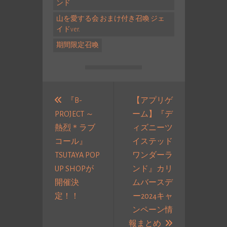
ンド
山を愛する会 おまけ付き召喚 ジェ
イドver.
期間限定召喚
投
稿
『B-
【アプリゲ
PROJECT ～
ーム】『デ
ナ
熱烈＊ラブ
ィズニーツ
ビ
コール』
イステッド
ゲ
TSUTAYA POP
ワンダーラ
ー
UP SHOPが
ンド』カリ
シ
開催決
ムバースデ
ョ
過
定！！
ー2024キャ
ン
去
ンペーン情
の
次
報まとめ