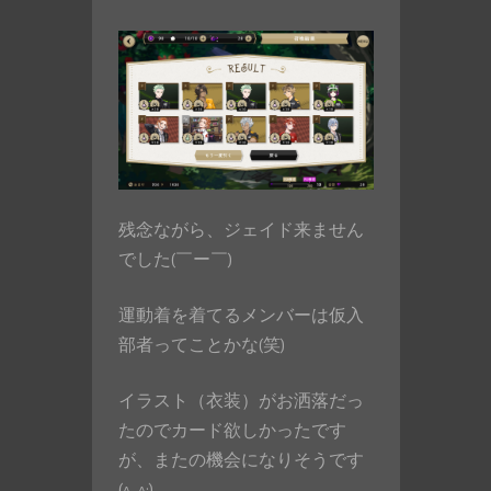
残念ながら、ジェイド来ません
でした(￣ー￣)
運動着を着てるメンバーは仮入
部者ってことかな(笑)
イラスト（衣装）がお洒落だっ
たのでカード欲しかったです
が、またの機会になりそうです
(^_^;)