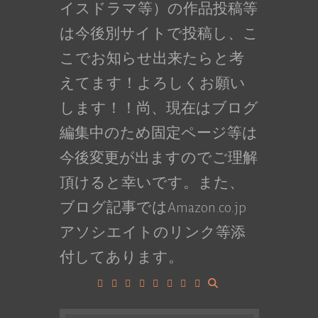
イスドラマ等）の作品投稿等
は今後別サイトで投稿し、こ
こでお知らせ出来たらと考
えてます！よろしくお願い
します！！尚、現在はブログ
編集中のため固定ページ等は
今後変更が出ますのでご理解
頂けると幸いです。また、
ブログ記事ではAmazon.co.jp
アソシエイトのリンク等添
付してあります。
Facebook
Google+
LinkedIn
Instagram
YouTube
Pinterest
Tumblr
VK