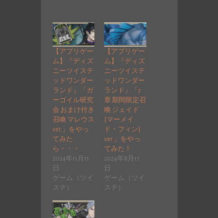
【アプリゲー
【アプリゲー
ム】『ディズ
ム】『ディズ
ニーツイステ
ニーツイステ
ッドワンダー
ッドワンダー
ランド』「ガ
ランド』「7
ーゴイル研究
章 期間限定召
会 おまけ付き
喚 ジェイド
召喚 マレウス
[マーメイ
ver.」をやっ
ド・フィン]
てみた
ver.」をやっ
ら・・・
てみた！
2024年11月11
2024年8月17
日
日
ゲーム（ツイ
ゲーム（ツイ
ステ）
ステ）