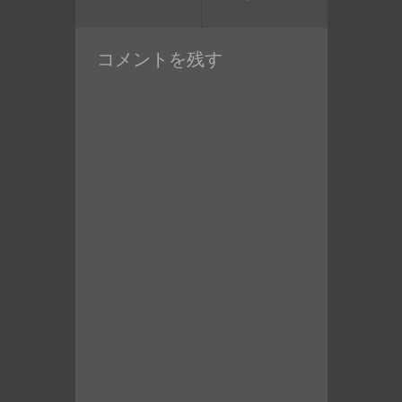
投
の
稿:
投
コメントを残す
稿: