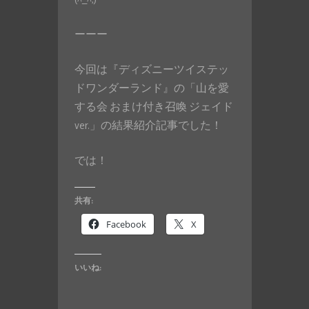
ーーー
今回は『ディズニーツイステッ
ドワンダーランド』の「山を愛
する会 おまけ付き召喚 ジェイド
ver.」の結果紹介記事でした！
では！
共有:
Facebook
X
いいね: