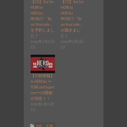
【CD】Act for
【CD】Act for
HOPE to
HOPE to
HEROes
HEROes
PROJECT「Be
PROJECT「Be
on Your side」
on Your side」
を予約しまし
が届きまし
た！
た！
2024年3月21日
2024年5月2日
CD
CD
【TOBE情報】
to HEROes 〜
TOBE 2nd Super
Live〜の開催
が決定！！
2025年1月11日
CD
IMP.
TOBE