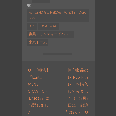
Act for HOPE to HEROes PROJECT in TOKYO
DOME
TOBE
TOKYO DOME
復興チャリティーイベント
東京ドーム
投
稿
【報告】
無印良品の
『Lantis
レトルトカ
ナ
MENS
レーを購入
ビ
GIG”A・C・
してみまし
ゲ
Ｅ”2024』に
た！（7月7
ー
当選しまし
日に一部追
シ
過
次
た！
記あり）
ョ