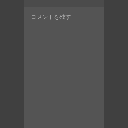
去
の
ン
の
投
コメントを残す
投
稿:
稿: