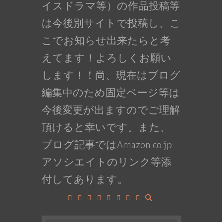
イスドラマ等）の作品投稿等
は今後別サイトで投稿し、こ
こでお知らせ出来たらと考
えてます！よろしくお願い
します！！尚、現在はブログ
編集中のため固定ページ等は
今後変更が出ますのでご理解
頂けると幸いです。また、
ブログ記事ではAmazon.co.jp
アソシエイトのリンク等添
付してあります。
Facebook
Google+
LinkedIn
Instagram
YouTube
Pinterest
Tumblr
VK