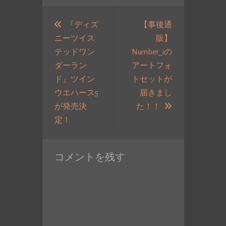
投
稿
『ディズ
【事後通
ニーツイス
販】
ナ
テッドワン
Number_iの
ビ
ダーラン
アートフォ
ゲ
ド』ツイン
トセットが
ー
ウエハース5
届きまし
シ
次
が発売決
た！！
ョ
過
の
定！
ン
去
投
の
稿:
コメントを残す
投
稿: