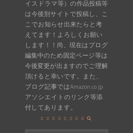
イスドラマ等）の作品投稿等
は今後別サイトで投稿し、こ
こでお知らせ出来たらと考
えてます！よろしくお願い
します！！尚、現在はブログ
編集中のため固定ページ等は
今後変更が出ますのでご理解
頂けると幸いです。また、
ブログ記事ではAmazon.co.jp
アソシエイトのリンク等添
付してあります。
Facebook
Google+
LinkedIn
Instagram
YouTube
Pinterest
Tumblr
VK