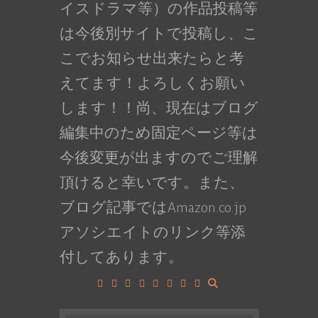
イスドラマ等）の作品投稿等
は今後別サイトで投稿し、こ
こでお知らせ出来たらと考
えてます！よろしくお願い
します！！尚、現在はブログ
編集中のため固定ページ等は
今後変更が出ますのでご理解
頂けると幸いです。また、
ブログ記事ではAmazon.co.jp
アソシエイトのリンク等添
付してあります。
Facebook
Google+
LinkedIn
Instagram
YouTube
Pinterest
Tumblr
VK