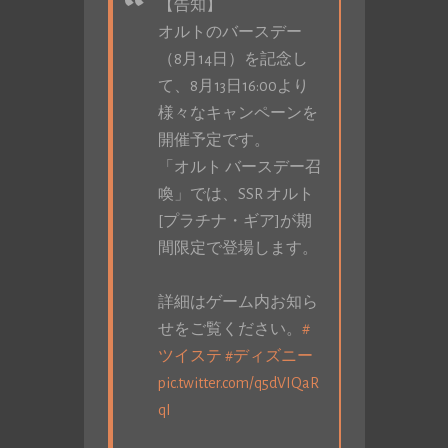
【告知】
オルトのバースデー
（8月14日）を記念し
て、8月13日16:00より
様々なキャンペーンを
開催予定です。
「オルト バースデー召
喚」では、SSR オルト
[プラチナ・ギア]が期
間限定で登場します。
詳細はゲーム内お知ら
せをご覧ください。
#
ツイステ
#ディズニー
pic.twitter.com/q5dVIQaR
qI