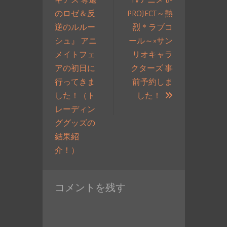
ナ
のロゼ＆反
PROJECT～熱
ビ
逆のルルー
烈＊ラブコ
ゲ
シュ』 アニ
ール～×サン
ー
メイトフェ
リオキャラ
シ
アの初日に
クターズ 事
ョ
行ってきま
前予約しま
ン
次
した！（ト
した！
の
レーディン
投
ググッズの
稿:
結果紹
過
介！）
去
の
コメントを残す
投
稿: