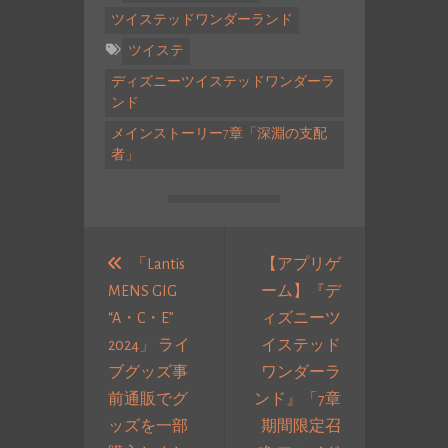
ツイステッドワンダーランド
ツイステ
ディズニーツイステッドワンダーラ
ンド
メインストーリー7章「深淵の支配
者」
投
稿
「Lantis
【アプリゲ
MENS GIG
ーム】『デ
ナ
“A・C・E”
ィズニーツ
ビ
2024」 ライ
イステッド
ゲ
ブグッズ事
ワンダーラ
ー
前通販でグ
ンド』「7章
シ
ッズを一部
期間限定召
ョ