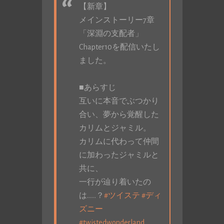
【新章】
メインストーリー7章
「深淵の支配者」
Chapter10を配信いたし
ました。
■あらすじ
互いに本音でぶつかり
合い、夢から覚醒した
カリムとジャミル。
カリムに代わって仲間
に加わったジャミルと
共に、
一行が辿り着いたの
は……？
#ツイステ
#ディ
ズニー
#twistedwonderland