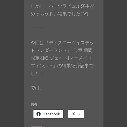
しかし、ハーツラビュル寮生が
めっちゃ多い結果でした(;’∀’)
ーーー
今回は『ディズニーツイステッ
ドワンダーランド』「7章 期間
限定召喚 ジェイド[マーメイド・
フィン] ver.」の結果紹介記事で
した！
では。
共有:
Facebook
X