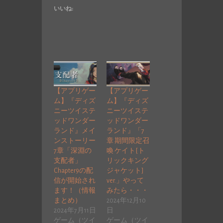
いいね:
【アプリゲー
【アプリゲー
ム】『ディズ
ム】『ディズ
ニーツイステ
ニーツイステ
ッドワンダー
ッドワンダー
ランド』メイ
ランド』「7
ンストーリー
章 期間限定召
7章「深淵の
喚 ケイト[ト
支配者」
リックキング
Chapter9の配
ジャケット]
信が開始され
ver.」やって
ます！（情報
みたら・・・
まとめ）
2024年12月10
2024年7月11日
日
ゲーム（ツイ
ゲーム（ツイ