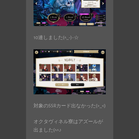
10連しました(^_-)-☆
対象のSSRカード出なかった(>_<)
オクタヴィネル寮はアズールが
出ました(^^♪