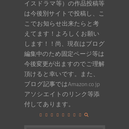
イスドラマ等）の作品投稿等
は今後別サイトで投稿し、こ
こでお知らせ出来たらと考
えてます！よろしくお願い
します！！尚、現在はブログ
編集中のため固定ページ等は
今後変更が出ますのでご理解
頂けると幸いです。また、
ブログ記事ではAmazon.co.jp
アソシエイトのリンク等添
付してあります。
Facebook
Google+
LinkedIn
Instagram
YouTube
Pinterest
Tumblr
VK