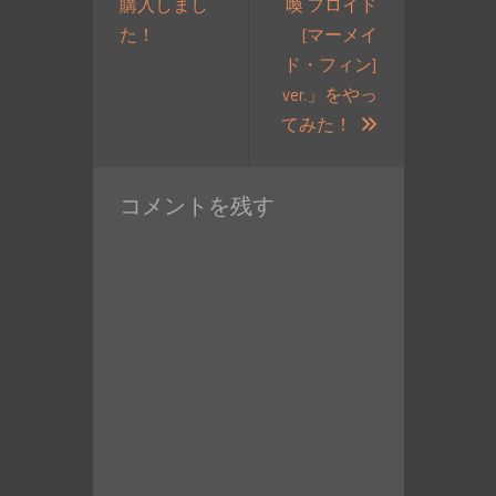
購入しまし
喚 フロイド
ン
過
た！
[マーメイ
去
ド・フィン]
の
ver.」をやっ
投
次
てみた！
稿:
の
投
コメントを残す
稿: