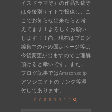
イスドラマ等）の作品投稿等
は今後別サイトで投稿し、こ
こでお知らせ出来たらと考
えてます！よろしくお願い
します！！尚、現在はブログ
編集中のため固定ページ等は
今後変更が出ますのでご理解
頂けると幸いです。また、
ブログ記事ではAmazon.co.jp
アソシエイトのリンク等添
付してあります。
Facebook
Google+
LinkedIn
Instagram
YouTube
Pinterest
Tumblr
VK