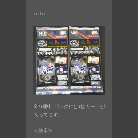
≪B≫
全21種中1パックには1枚カードが
入ってます。
≪結果≫