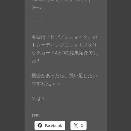
(#^^#)
ーーー
今回は『ヒプノシスマイク』の
トレーディングコレクトメタリ
ックカードAとBの結果紹介でし
た！
機会があったら、買い足したい
ですね(^_-)-☆
では！
共有:
Facebook
X