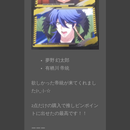
夢野 幻太郎
有栖川 帝統
欲しかった帝統が来てくれまし
た(^_-)-☆
2点だけの購入で推しピンポイン
トに出せたの最高です！！
ーーー