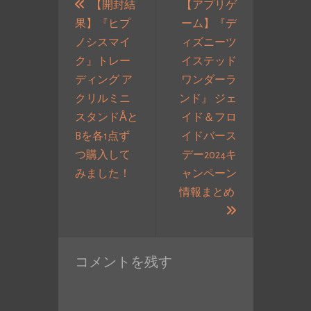
稿
【開封結
【アプリゲ
果】『ヒプ
ーム】『デ
ナ
ノシスマイ
ィズニーツ
ビ
ク』トレー
イステッド
ゲ
ディング ア
ワンダーラ
ー
クリルミニ
ンド』 ジェ
シ
スタンドÅと
イド＆フロ
ョ
Bを各1点ず
イドバース
ン
つ購入して
デー2024キ
過
みました！
ャンペーン
去
情報まとめ
の
次
投
の
稿:
投
コメントを残す
稿: