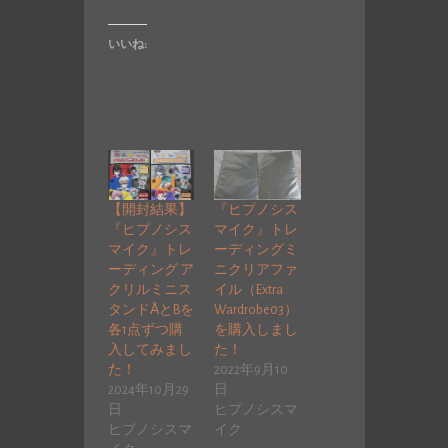
いいね:
【開封結果】
『ヒプノシス
『ヒプノシス
マイク』トレ
マイク』トレ
ーディングミ
ーディング ア
ニクリアファ
クリルミニス
イル（Extra
タンドÅとBを
Wardrobe03）
各1点ずつ購
を購入しまし
入してみまし
た！
た！
2022年9月10
2024年10月29
日
日
ヒプノシスマ
ヒプノシスマ
イク