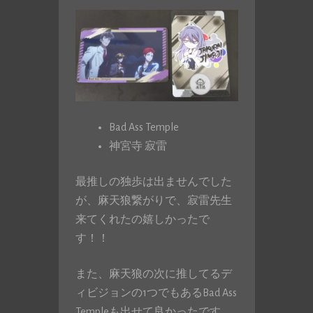
Bad Ass Temple
神宮寺 寂雷
最推しの独歩は出ませんでした
が、麻天狼繋がりで、寂雷先生
来てくれたの嬉しかったで
す！！
また、麻天狼の次に推してるデ
ィビジョンの1つでもあるBad Ass
Templeも出せて良かったです