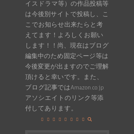
イスドラマ等）の作品投稿等
は今後別サイトで投稿し、こ
こでお知らせ出来たらと考
えてます！よろしくお願い
します！！尚、現在はブログ
編集中のため固定ページ等は
今後変更が出ますのでご理解
頂けると幸いです。また、
ブログ記事ではAmazon.co.jp
アソシエイトのリンク等添
付してあります。
Facebook
Google+
LinkedIn
Instagram
YouTube
Pinterest
Tumblr
VK