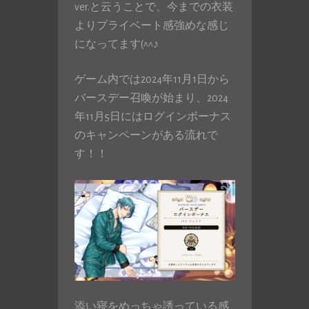
ver.と云うことで、今までの衣装
よりプライベート感強めな感じ
になってます(^^♪
ゲーム内では2024年11月1日から
バースデー召喚が始まり、2024
年11月5日にはログインボーナス
のキャンペーンがある流れで
す！！
添い寝をめっちゃ誘っている感