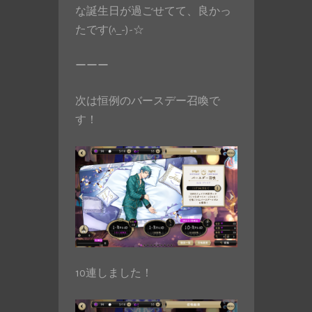
な誕生日が過ごせてて、良かっ
たです(^_-)-☆
ーーー
次は恒例のバースデー召喚で
す！
10連しました！