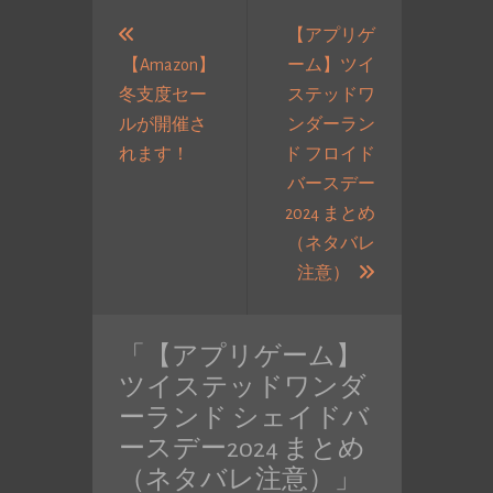
投
稿
【アプリゲ
【Amazon】
ーム】ツイ
ナ
冬支度セー
ステッドワ
ビ
ルが開催さ
ンダーラン
ゲ
過
れます！
ド フロイド
ー
去
バースデー
シ
の
2024 まとめ
ョ
投
（ネタバレ
ン
稿:
次
注意）
の
投
「
【アプリゲーム】
稿:
ツイステッドワンダ
ーランド シェイドバ
ースデー2024 まとめ
（ネタバレ注意）
」