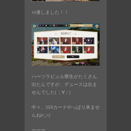
10連しました！！
ハーツラビュル寮生がたくさん
出たんですが、デュースは出ま
せんでした( ；∀；)
中々、SSRカードやっぱり来ませ
んね(^_^;)
ーーー