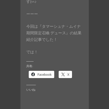
す(^^♪
ーーー
今回は『タマーシュナ・ムイナ
期間限定召喚 デュース』の結果
紹介記事でした！
では！
共有:
Facebook
X
いいね: