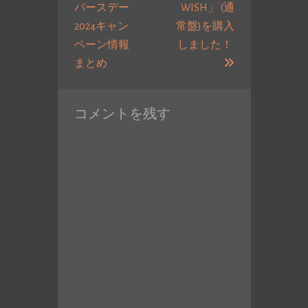
バースデー
WISH」 (通
ン
2024キャン
常盤)を購入
ペーン情報
しました！
過
次
まとめ
去
の
の
投
コメントを残す
投
稿:
稿: