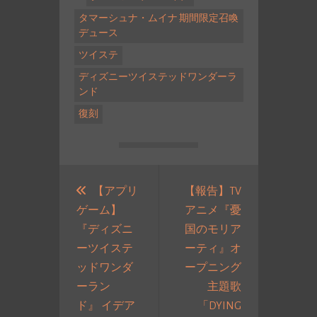
タマーシュナ・ムイナ 期間限定召喚
デュース
ツイステ
ディズニーツイステッドワンダーラ
ンド
復刻
投
稿
【アプリ
【報告】TV
ゲーム】
アニメ『憂
ナ
『ディズニ
国のモリア
ビ
ーツイステ
ーティ』オ
ゲ
ッドワンダ
ープニング
ー
ーラン
主題歌
シ
ド』 イデア
「DYING
ョ