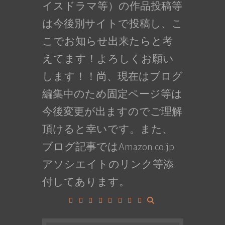
イスドラマ等）の作品投稿等
は今後別サイトで投稿し、こ
こでお知らせ出来たらと考
えてます！よろしくお願い
します！！尚、現在はブログ
編集中のため固定ページ等は
今後変更が出ますのでご理解
頂けると幸いです。また、
ブログ記事ではAmazon.co.jp
アソシエイトのリンク等添
付してあります。
Facebook
Google+
LinkedIn
Instagram
YouTube
Pinterest
Tumblr
VK