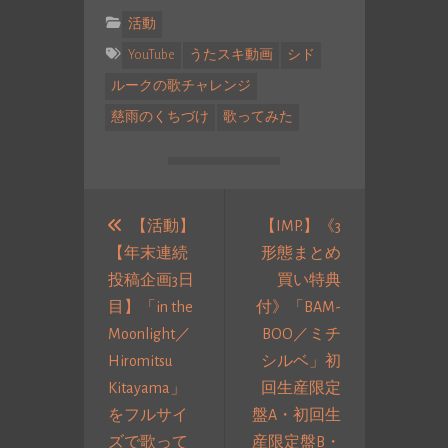
活動
YouTube
うたスキ動画
シド
ルークの歌チャレンジ
慈雨のくちづけ
歌ってみた
投
稿
【活動】
【IMP.】《3
【年末連続
形態まとめ
ナ
投稿企画3日
買い特典
ビ
目】「in the
付》「BAM-
ゲ
Moonlight／
BOO／ミチ
ー
Hiromitsu
シルベ」初
シ
Kitayama」
回生産限定
ョ
をフルサイ
盤A・初回生
ン
ズで歌って
産限定盤B・