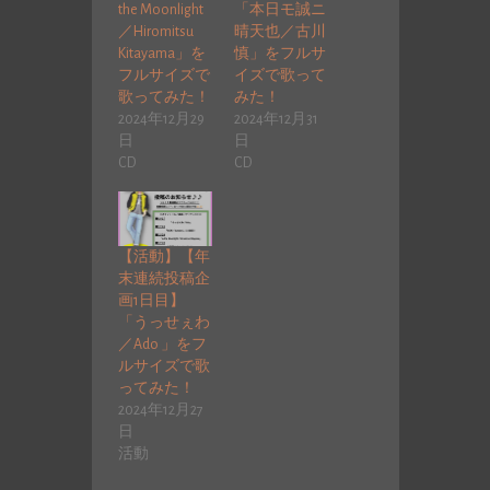
the Moonlight
「本日モ誠ニ
／Hiromitsu
晴天也／古川
Kitayama」を
慎」をフルサ
フルサイズで
イズで歌って
歌ってみた！
みた！
2024年12月29
2024年12月31
日
日
CD
CD
【活動】【年
末連続投稿企
画1日目】
「うっせぇわ
／Ado 」をフ
ルサイズで歌
ってみた！
2024年12月27
日
活動