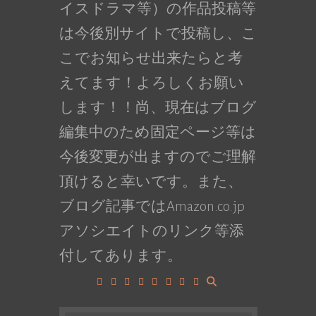
イスドラマ等）の作品投稿等
は今後別サイトで投稿し、こ
こでお知らせ出来たらと考
えてます！よろしくお願い
します！！尚、現在はブログ
編集中のため固定ページ等は
今後変更が出ますのでご理解
頂けると幸いです。また、
ブログ記事ではAmazon.co.jp
アソシエイトのリンク等添
付してあります。
Facebook
Google+
LinkedIn
Instagram
YouTube
Pinterest
Tumblr
VK