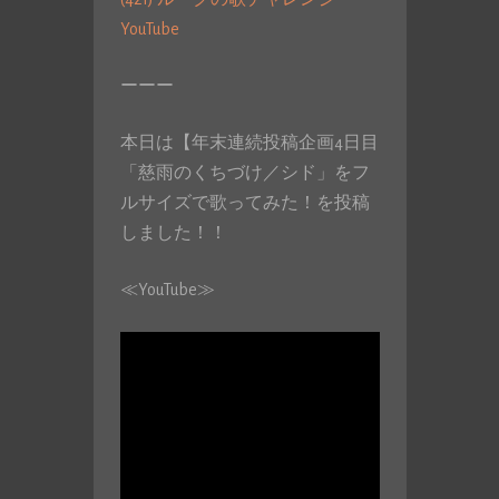
YouTube
ーーー
本日は【年末連続投稿企画4日目
「慈雨のくちづけ／シド」をフ
ルサイズで歌ってみた！を投稿
しました！！
≪YouTube≫