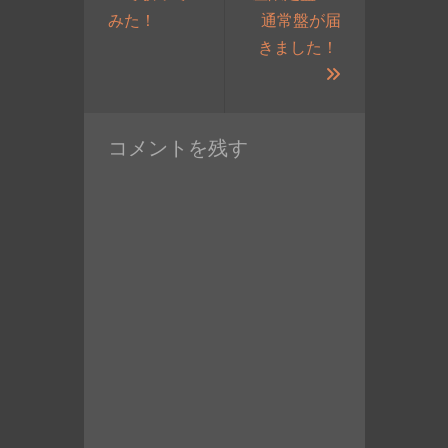
過
みた！
通常盤が届
去
きました！
の
次
投
の
稿:
投
コメントを残す
稿: