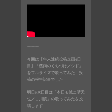
ーーー
今回は【年末連続投稿企画4日
目】「慈雨のくちづけ／シド」
をフルサイズで歌ってみた！投
稿の報告記事でした！
明日の5日目は「本日モ誠ニ晴天
也／古川慎」の歌ってみたを投
稿します！！