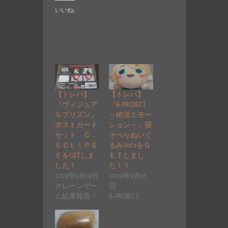
いいね:
【トレバ】
【トレバ】
『ヴィジュア
『B-PROJECT
ルプリズン』
～絶頂エモー
ポストカード
ション～』寝
セット Ｃ．
そべりぬいぐ
ＥＣＬＩＰＳ
るみVol.1をＧ
ＥをGETしま
ＥＴしまし
した！
た！！
2022年5月19日
2020年9月21
クレーンゲー
日
ム結果報告！
B-PROJECT