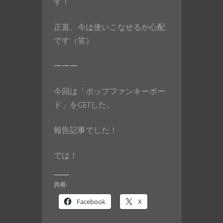
す！
正直、今は使いこなせるか心配
です（笑）
ーーー
今回は「ポップファンキーボー
ド」をGETした。
報告記事でした！
では！
共有:
Facebook
X