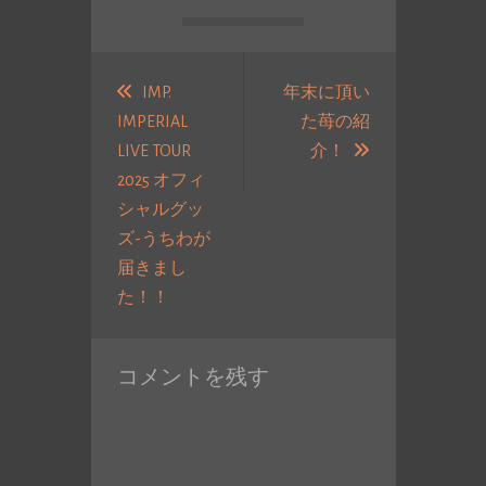
投
稿
IMP.
年末に頂い
IMPERIAL
た苺の紹
ナ
次
LIVE TOUR
介！
ビ
の
2025 オフィ
ゲ
投
シャルグッ
ー
稿:
ズ-うちわが
シ
届きまし
ョ
過
た！！
ン
去
の
コメントを残す
投
稿: