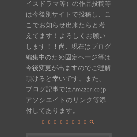
イスドラマ等）の作品投稿等
は今後別サイトで投稿し、こ
こでお知らせ出来たらと考
えてます！よろしくお願い
します！！尚、現在はブログ
編集中のため固定ページ等は
今後変更が出ますのでご理解
頂けると幸いです。また、
ブログ記事ではAmazon.co.jp
アソシエイトのリンク等添
付してあります。
Facebook
Google+
LinkedIn
Instagram
YouTube
Pinterest
Tumblr
VK