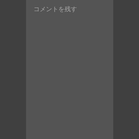
の
コメントを残す
投
稿: