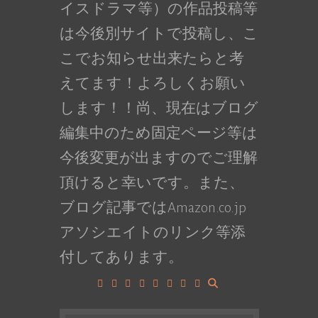
イスドラマ等）の作品投稿等
は今後別サイトで投稿し、こ
こでお知らせ出来たらと考
えてます！よろしくお願い
します！！尚、現在はブログ
編集中のため固定ページ等は
今後変更が出ますのでご理解
頂けると幸いです。また、
ブログ記事ではAmazon.co.jp
アソシエイトのリンク等添
付してあります。
Facebook
Google+
LinkedIn
Instagram
YouTube
Pinterest
Tumblr
VK