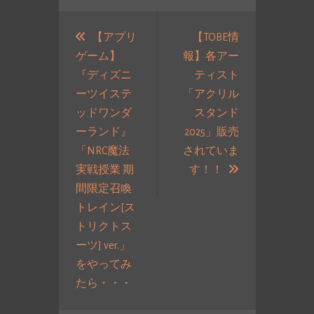
投
稿
【アプリ
【TOBE情
ゲーム】
報】各アー
ナ
『ディズニ
ティスト
ビ
ーツイステ
「アクリル
ゲ
ッドワンダ
スタンド
ー
ーランド』
2025」販売
シ
「NRC魔法
されていま
ョ
次
実戦授業 期
す！！
ン
の
間限定召喚
投
トレイン[ス
稿:
トリクトス
ーツ] ver.」
をやってみ
過
たら・・・
去