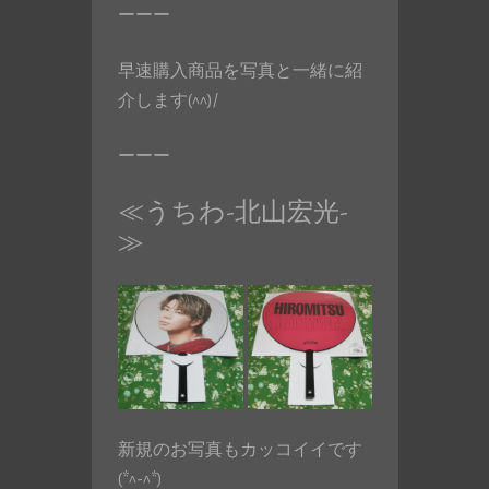
ーーー
早速購入商品を写真と一緒に紹
介します(^^)/
ーーー
≪うちわ-北山宏光-
≫
新規のお写真もカッコイイです
(*^-^*)