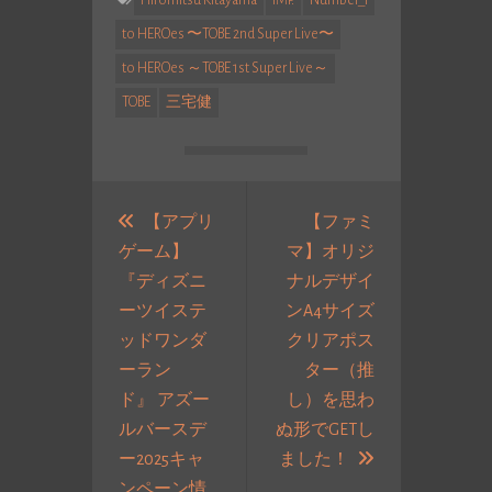
to HEROes 〜TOBE 2nd Super Live〜
to HEROes ～TOBE 1st Super Live～
TOBE
三宅健
投
稿
【アプリ
【ファミ
ゲーム】
マ】オリジ
ナ
『ディズニ
ナルデザイ
ビ
ーツイステ
ンA4サイズ
ゲ
ッドワンダ
クリアポス
ー
ーラン
ター（推
シ
ド』 アズー
し）を思わ
ョ
ルバースデ
ぬ形でGETし
ン
次
ー2025キャ
ました！
の
ンペーン情