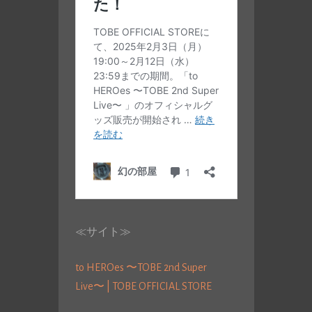
≪サイト≫
to HEROes 〜TOBE 2nd Super
Live〜 | TOBE OFFICIAL STORE