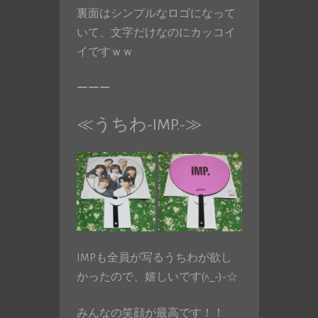
裏面はシンプルなロゴになって
いて、文字だけなのにカッコイ
イですｗｗ
ーーー
≪うちわ-IMP.-≫
IMP.も全員が写るうちわが欲し
かったので、嬉しいです(^_-)-☆
みんなの笑顔が最高です！！