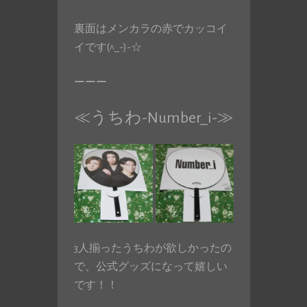
裏面はメンカラの赤でカッコイ
イです(^_-)-☆
ーーー
≪うちわ-Number_i-≫
3人揃ったうちわが欲しかったの
で、公式グッズになって嬉しい
です！！