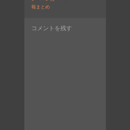
過
投
報まとめ
去
稿:
の
コメントを残す
投
稿: