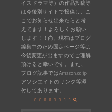
イスドラマ等）の作品投稿等
は今後別サイトで投稿し、こ
こでお知らせ出来たらと考
えてます！よろしくお願い
します！！尚、現在はブログ
編集中のため固定ページ等は
今後変更が出ますのでご理解
頂けると幸いです。また、
ブログ記事ではAmazon.co.jp
アソシエイトのリンク等添
付してあります。
Facebook
Google+
LinkedIn
Instagram
YouTube
Pinterest
Tumblr
VK