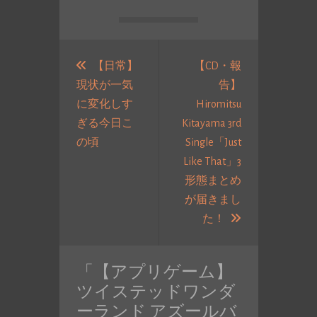
投
稿
【日常】
【CD・報
現状が一気
告】
ナ
に変化しす
Hiromitsu
ビ
ぎる今日こ
Kitayama 3rd
ゲ
過
の頃
Single「Just
ー
去
Like That」3
シ
の
形態まとめ
ョ
投
が届きまし
ン
稿:
次
た！
の
投
「
【アプリゲーム】
稿:
ツイステッドワンダ
ーランド アズールバ