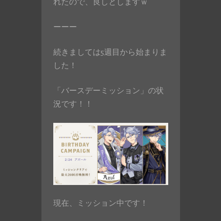
れたので、良しとしますｗ
ーーー
続きましては5週目から始まりま
した！
「バースデーミッション」の状
況です！！
現在、ミッション中です！