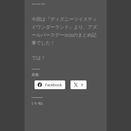
ーーー
今回は『ディズニーツイステッ
ドワンダーランド』より、アズ
ールバースデー2025のまとめ記
事でした！
では！
共有:
Facebook
X
いいね: