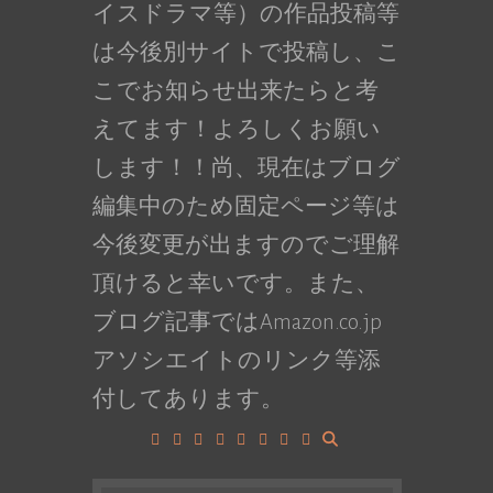
イスドラマ等）の作品投稿等
は今後別サイトで投稿し、こ
こでお知らせ出来たらと考
えてます！よろしくお願い
します！！尚、現在はブログ
編集中のため固定ページ等は
今後変更が出ますのでご理解
頂けると幸いです。また、
ブログ記事ではAmazon.co.jp
アソシエイトのリンク等添
付してあります。
Facebook
Google+
LinkedIn
Instagram
YouTube
Pinterest
Tumblr
VK