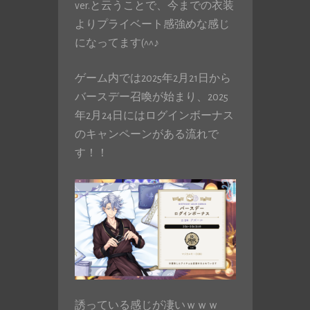
ver.と云うことで、今までの衣装
よりプライベート感強めな感じ
になってます(^^♪
ゲーム内では2025年2月21日から
バースデー召喚が始まり、2025
年2月24日にはログインボーナス
のキャンペーンがある流れで
す！！
誘っている感じが凄いｗｗｗ