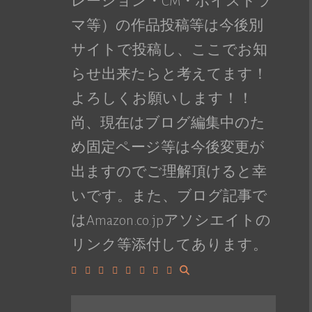
レーション・CM・ボイスドラ
マ等）の作品投稿等は今後別
サイトで投稿し、ここでお知
らせ出来たらと考えてます！
よろしくお願いします！！
尚、現在はブログ編集中のた
め固定ページ等は今後変更が
出ますのでご理解頂けると幸
いです。また、ブログ記事で
はAmazon.co.jpアソシエイトの
リンク等添付してあります。
Facebook
Google+
LinkedIn
Instagram
YouTube
Pinterest
Tumblr
VK