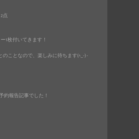
2点
カー1枚付いてきます！
のことなので、楽しみに待ちます(^_-)-
ッズの予約報告記事でした！