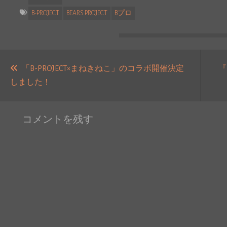
B-PROJECT
BEARS PROJECT
Bプロ
投
稿
「B-PROJECT×まねきねこ」のコラボ開催決定
『
過
しました！
ナ
去
ビ
の
ゲ
コメントを残す
投
ー
稿:
シ
ョ
ン