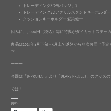
トレーディングSD缶バッジ 3点
トレーディングSDアクリルスタンドキーホルダー 
クッションキーホルダー 愛染健十
因みに、5,000円（税込）毎に特典がダイカットステッ
商品は2025年4月下旬～5月上旬以降から順次お届け予定と
☆
ーーー
今回は『B-PROJECT』より「BEARS PROJECT」のグ
では！
共有: