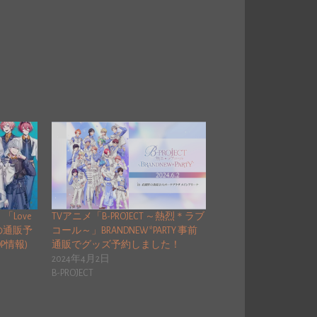
「Love
TVアニメ「B-PROJECT ～熱烈＊ラブ
ッズの通販予
コール～」BRANDNEW*PARTY 事前
OP情報)
通販でグッズ予約しました！
2024年4月2日
B-PROJECT