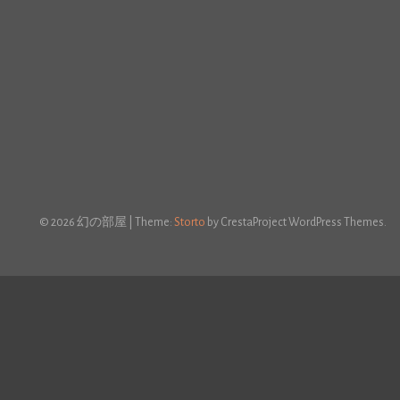
© 2026 幻の部屋
|
Theme:
Storto
by CrestaProject WordPress Themes.