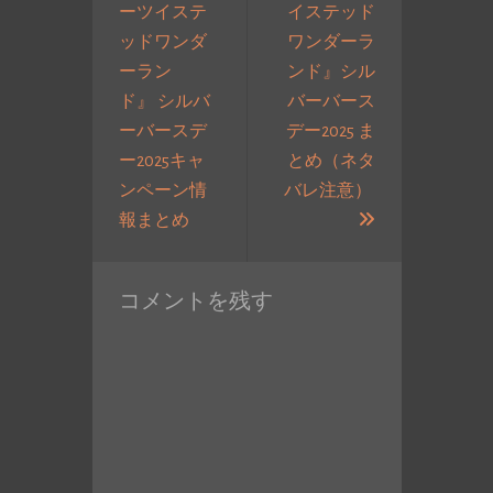
ーツイステ
イステッド
ゲ
ッドワンダ
ワンダーラ
ー
ーラン
ンド』シル
シ
ド』 シルバ
バーバース
ョ
ーバースデ
デー2025 ま
ン
ー2025キャ
とめ（ネタ
ンペーン情
バレ注意）
過
次
報まとめ
去
の
の
投
コメントを残す
投
稿:
稿: