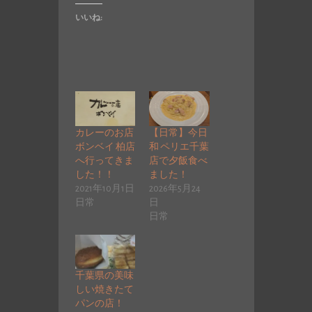
いいね:
カレーのお店
【日常】今日
ボンベイ 柏店
和 ペリエ千葉
へ行ってきま
店で夕飯食べ
した！！
ました！
2021年10月1日
2026年5月24
日常
日
日常
千葉県の美味
しい焼きたて
パンの店！