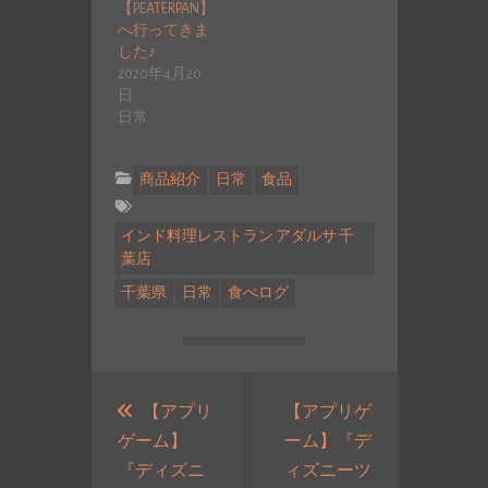
【PEATERPAN】
へ行ってきま
した♪
2020年4月20
日
日常
商品紹介
日常
食品
インド料理レストラン アダルサ 千
葉店
千葉県
日常
食べログ
投
稿
【アプリ
【アプリゲ
ゲーム】
ーム】『デ
ナ
『ディズニ
ィズニーツ
ビ