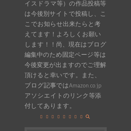
イスドラマ等）の作品投稿等
は今後別サイトで投稿し、こ
こでお知らせ出来たらと考
えてます！よろしくお願い
します！！尚、現在はブログ
編集中のため固定ページ等は
今後変更が出ますのでご理解
頂けると幸いです。また、
ブログ記事ではAmazon.co.jp
アソシエイトのリンク等添
付してあります。
Facebook
Google+
LinkedIn
Instagram
YouTube
Pinterest
Tumblr
VK